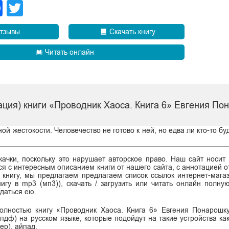
legram
Facebook
Twitter
тзывы
Скачать книгу
Читать онлайн
ация) книги «Проводник Хаоса. Книга 6» Евгения По
 жестокости. Человечество не готово к ней, но едва ли кто-то бу
ачки, поскольку это нарушает авторское право. Наш сайт носит
я с интересным описанием книги от нашего сайта, с аннотацией от
ь книгу, мы предлагаем предлагаем список ссылок интернет-магаз
нигу в mp3 (мп3)), скачать / загрузить или читать онлайн полну
даться ею.
полностью книгу «Проводник Хаоса. Книга 6» Евгения Понарош
df (пдф) на русском языке, которые подойдут на такие устройства ка
ер), айпад.