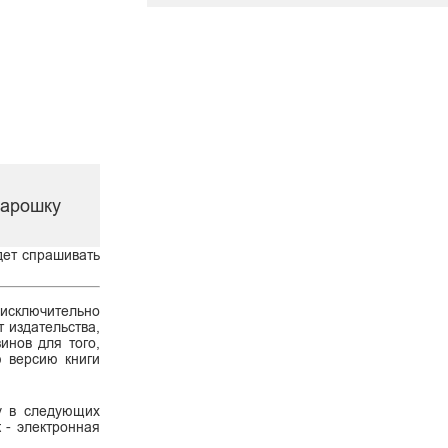
нарошку
дет спрашивать
 исключительно
 издательства,
инов для того,
ю версию книги
ку в следующих
к - электронная