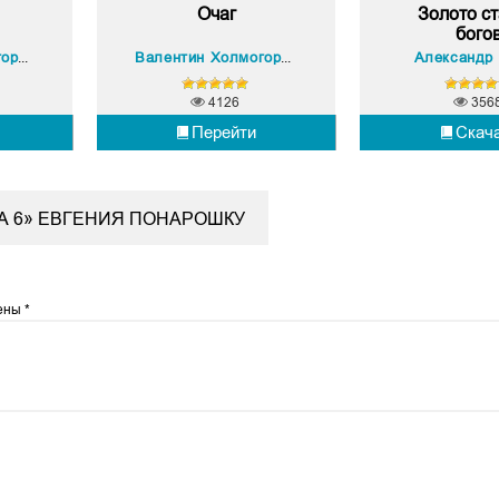
Очаг
Золото с
бого
Михаил Юрьевич Тырин
Сергей Лукьяненко
Александр
Валентин Холмогоров
,
Валентин Холмогоров
,
4126
356
Перейти
Скач
ГА 6» ЕВГЕНИЯ ПОНАРОШКУ
чены
*