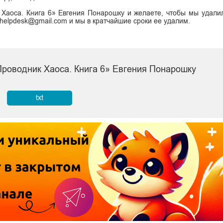
 Хаоса. Книга 6» Евгения Понарошку и желаете, чтобы мы удали
i.helpdesk@gmail.com и мы в кратчайшие сроки ее удалим.
Проводник Хаоса. Книга 6» Евгения Понарошку
txt