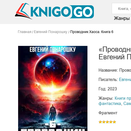
Жанры
Главная
Евгений Понарошку
Проводник Хаоса. Книга 6
«Проводни
Евгений 
Название: Прово
Писатель:
Евген
Год: 2023
Жанры:
Книги п
фантастика
,
Сам
Фрагмент