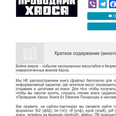
Viber
Te
О
Краткое содержание (аннот
Война миров – событие неслыханных масштабов и безумной
новоиспеченных воинов Хаоса.
Мы НЕ распространяем книгу (файлы) бесплатно для ск
информативный характер, где читатели могут ознакомитьс
отзывами и цитатами из книги. Для того чтобы получит
чтобы вы смогли купить, слушать чтение книги (аудиок
«Проводник Хаоса. Книга 6» Евгения Понарошку и наслаж
Как правило, на сайтах-партнерах вы сможете найти 
форматах: fb2 (фб2), txt (тхт), rtf (ртф), epub (эпаб), p
книга, телефон на Андроид (android), айфон, ПК (компьют