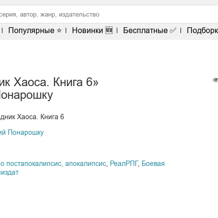
Популярные ⭐
Новинки 🆕
Бесплатные ✅
Подборк
к Хаоса. Книга 6»
Понарошку
дник Хаоса. Книга 6
ий Понарошку
ро постапокалипсис, апокалипсис
,
РеалРПГ
,
Боевая
издат