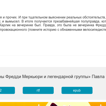
кая и прочих. И при тщательном выяснении реальных обстоятельств
, и вымысел. В итоге получается презабавнейшая полуправда, кот
 Карлик на вечеринке был. Правда, это была не вечеринка Фред
, провокационного (помните историю с обнаженными велосипедистк
айны Фредди Меркьюри и легендарной группы» Павла
b2
rtf
epub