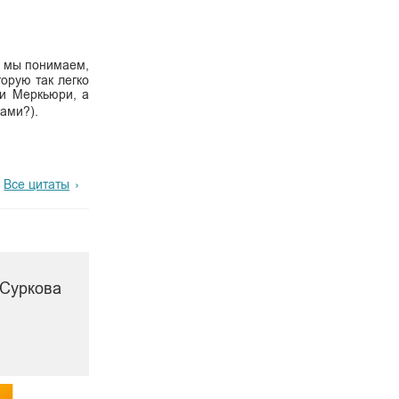
, мы понимаем,
орую так легко
ди Меркьюри, а
ами?).
Все цитаты
 Суркова