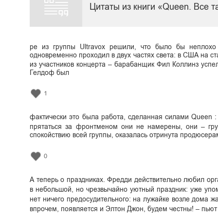
Цитаты из книги «Queen. Все
ре из группы Ultravox решили, что было бы неплохо
одновременно проходил в двух частях света: в США на с
из участников концерта – барабанщик Фил Коллинз успел
Гелдоф был
1
фактически это была работа, сделанная силами Queen :
прятаться за фронтменом они не намерены, они – гру
спокойствию всей группы, оказалась отринута продюсера
0
А теперь о праздниках. Фредди действительно любил ор
в небольшой, но чрезвычайно уютный праздник: уже упо
нет ничего предосудительного: на лужайке возле дома жа
впрочем, появляется и Элтон Джон, будем честны! – пьют