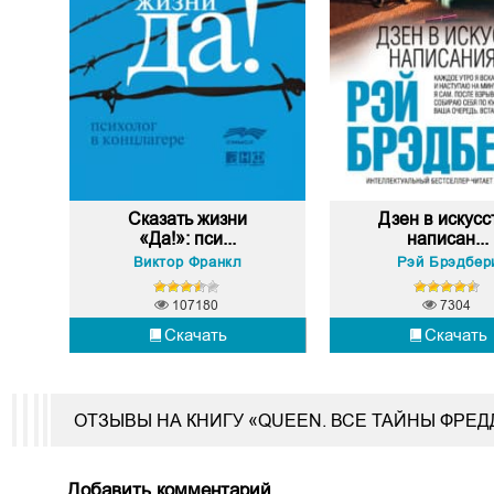
Сказать жизни
Дзен в искусс
«Да!»: пси...
написан...
Виктор Франкл
Рэй Брэдбер
107180
7304
Скачать
Скачать
ОТЗЫВЫ НА КНИГУ «QUEEN. ВСЕ ТАЙНЫ ФРЕ
Добавить комментарий