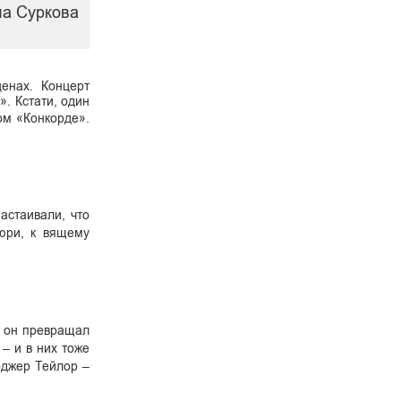
ла Суркова
енах. Концерт
. Кстати, один
ом «Конкорде».
астаивали, что
ьюри, к вящему
е он превращал
– и в них тоже
оджер Тейлор –