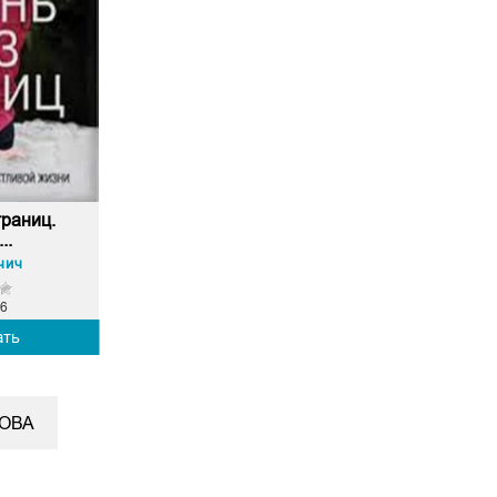
границ.
..
чич
6
ать
КОВА