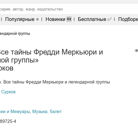
Популярные ⭐
Новинки 🆕
Бесплатные ✅
Подборк
гендарной группы
Все тайны Фредди Меркьюри и
ной группы»
рков
n. Все тайны Фредди Меркьюри и легендарной группы
 Сурков
фии и Мемуары
,
Музыка, балет
089725-4