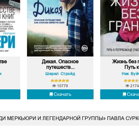
тве
Дикая. Опасное
Жизнь без 
путешеств...
Путь к.
и
Шерил Стрэйд
Ник Вуй
10779
2174
Скачать
Скач
ДДИ МЕРКЬЮРИ И ЛЕГЕНДАРНОЙ ГРУППЫ» ПАВЛА СУР