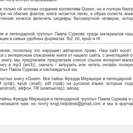
е только об истоках создания коллектива Queen, но и полную био
тря на обилие фактов, книга читается легко, и образ солиста зна
чтения хочется включить шедевры бессмертной четверки, кото
и и легендарной группы» Павла Суркова среди материалов наш
ии в самых удобных форматах: fb2, txt, epub и rtf.
ачки, поскольку это нарушает авторское право. Наш сайт носит
я с интересным описанием книги от нашего сайта, с аннотацией от
ь книгу, мы предлагаем предлагаем список ссылок интернет-магаз
нигу в mp3 (мп3)), скачать / загрузить или читать онлайн полну
пы» Павла Суркова и наслаждаться ею.
лностью книгу «Queen. Все тайны Фредди Меркьюри и легендарной
tf (ртф), epub (эпаб), pdf (пдф) на русском языке, которые под
android), айфон, ПК (компьютер), айпад.
 тайны Фредди Меркьюри и легендарной группы» Павла Суркова и 
напишите нам на почту knigi.helpdesk@gmail.com и мы в кратч