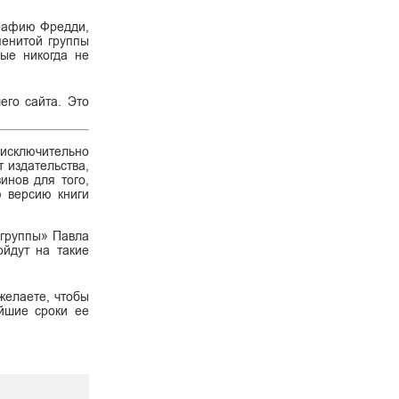
графию Фредди,
менитой группы
рые никогда не
его сайта. Это
 исключительно
 издательства,
инов для того,
ю версию книги
 группы» Павла
ойдут на такие
желаете, чтобы
айшие сроки ее