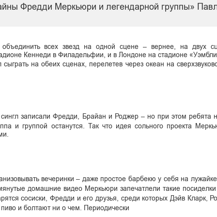
 тайны Фредди Меркьюри и легендарной группы» Пав
 объединить всех звезд на одной сцене – вернее, на двух сц
тадионе Кеннеди в Филадельфии, и в Лондоне на стадионе «Уэмбли»
 сыграть на обеих сценах, перелетев через океан на сверхзвуков
 сингл записали Фредди, Брайан и Роджер – но при этом ребята н
ппа и группой останутся. Так что идея сольного проекта Мерк
ми.
ганизовывать вечеринки – даже простое барбекю у себя на лужайк
мянутые домашние видео Меркьюри запечатлели такие посиделки 
рятся сосиски, Фредди и его друзья, среди которых Дэйв Кларк, Р
 пиво и болтают ни о чем. Периодически