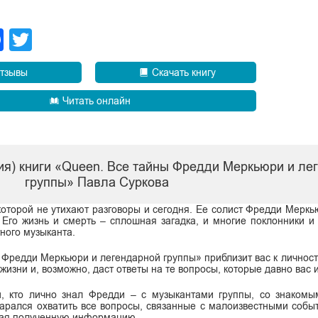
legram
Facebook
Twitter
тзывы
Скачать книгу
Читать онлайн
ия) книги «Queen. Все тайны Фредди Меркьюри и ле
группы» Павла Суркова
которой не утихают разговоры и сегодня. Ее солист Фредди Мерк
Его жизнь и смерть – сплошная загадка, и многие поклонники и
тного музыканта.
ы Фредди Меркьюри и легендарной группы» приблизит вас к личност
жизни и, возможно, даст ответы на те вопросы, которые давно вас 
и, кто лично знал Фредди – с музыкантами группы, со знаком
тарался охватить все вопросы, связанные с малоизвестными собы
ргая полученную информацию.