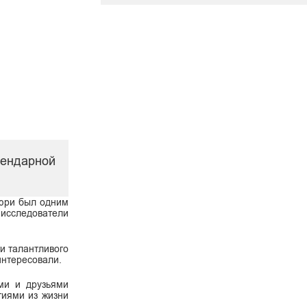
гендарной
ьюри был одним
 исследователи
и талантливого
интересовали.
ыми и друзьями
тиями из жизни