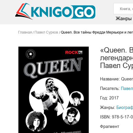
Жанры
Главная
Павел Сурков
Queen. Все тайны Фредди Меркьюри и ле
«Queen. 
легендар
Павел Су
Название: Quee
Писатель:
Павел
Год: 2017
Жанры:
Биогра
ISBN: 978-5-17-
Фрагмент