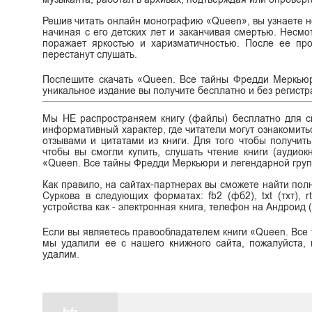
Решив читать онлайн монографию «Queen», вы узнаете н
начиная с его детских лет и заканчивая смертью. Несмо
поражает яркостью и харизматичностью. После ее про
перестанут слушать.
Поспешите скачать «Queen. Все тайны Фредди Меркьюр
уникальное издание вы получите бесплатно и без регистрац
Мы НЕ распространяем книгу (файлы) бесплатно для ск
информативный характер, где читатели могут ознакомитьс
отзывами и цитатами из книги. Для того чтобы получит
чтобы вы смогли купить, слушать чтение книги (аудиок
«Queen. Все тайны Фредди Меркьюри и легендарной груп
Как правило, на сайтах-партнерах вы сможете найти по
Суркова в следующих форматах: fb2 (фб2), txt (тхт), r
устройства как - электронная книга, телефон на Андроид (
Если вы являетесь правообладателем книги «Queen. Все
мы удалили ее с нашего книжного сайта, пожалуйста, 
удалим.