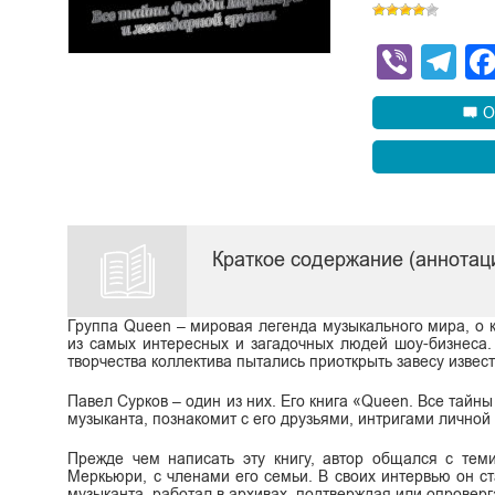
Viber
Te
О
Краткое содержание (аннотац
Группа Queen – мировая легенда музыкального мира, о 
из самых интересных и загадочных людей шоу-бизнеса. 
творчества коллектива пытались приоткрыть завесу извес
Павел Сурков – один из них. Его книга «Queen. Все тайн
музыканта, познакомит с его друзьями, интригами личной 
Прежде чем написать эту книгу, автор общался с тем
Меркьюри, с членами его семьи. В своих интервью он с
музыканта, работал в архивах, подтверждая или опрове