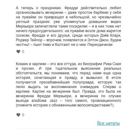
А теперь о праздниках. Фредди действительно любил
организовывать вечеринки – даже простое барбекю у себя
на лужайке он превращал в небольшой, но чрезвычайно
уютный праздник: уже упомянутые домашние видео
Меркьюри запечатлели такие посиделки – и в них тоже нет
ничего предосудительного: на лужайке возле дома жарятся
сосиски, Фредди и его друзья, среди которых Дэйв Кларк,
Роджер Тейлор – впрочем, появляется и Элтон Джон, будем
честны! – пьют пиво и болтают ни о чем. Периодически
0
Кокаин и карлики – это все оттуда, из биографии Рика Ская
и прочих. И при тщательном выяснении реальных
обстоятельств, мы понимаем, что перед нами еще одна
история, сочетающая и правду, и вымысел. В итоге
получается презабавнейшая полуправда, которую так
легко выдать за воспоминания очевидцев. Сперва о
карлике. Карлик на вечеринке был. Правда, это была не
вечеринка Фредди Меркьюри, а вечеринка по случаю
выхода альбома Jazz – того самого, провокационного
(помните историю с обнаженными велосипедистками?).
0
Все цитаты