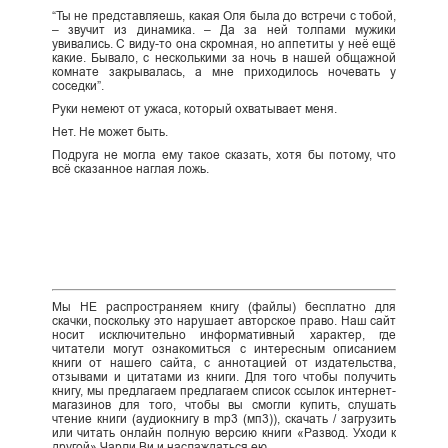
“Ты не представляешь, какая Оля была до встречи с тобой,
– звучит из динамика. – Да за ней толпами мужики
увивались. С виду-то она скромная, но аппетиты у неё ещё
какие. Бывало, с несколькими за ночь в нашей общажной
комнате закрывалась, а мне приходилось ночевать у
соседки”.
Руки немеют от ужаса, который охватывает меня.
Нет. Не может быть.
Подруга не могла ему такое сказать, хотя бы потому, что
всё сказанное наглая ложь.
Мы НЕ распространяем книгу (файлы) бесплатно для
скачки, поскольку это нарушает авторское право. Наш сайт
носит исключительно информативный характер, где
читатели могут ознакомиться с интересным описанием
книги от нашего сайта, с аннотацией от издательства,
отзывами и цитатами из книги. Для того чтобы получить
книгу, мы предлагаем предлагаем список ссылок интернет-
магазинов для того, чтобы вы смогли купить, слушать
чтение книги (аудиокнигу в mp3 (мп3)), скачать / загрузить
или читать онлайн полную версию книги «Развод. Уходи к
другой» Чарли Ви и наслаждаться ею.