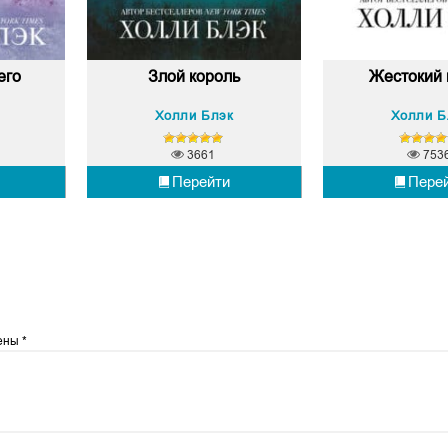
его
Злой король
Жестокий 
Холли Блэк
Холли Б
3661
753
Перейти
Пере
чены
*