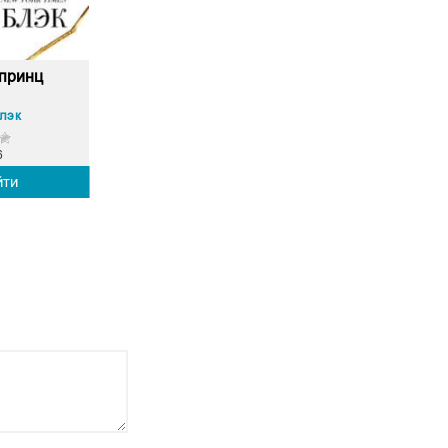
принц
лэк
6
йти