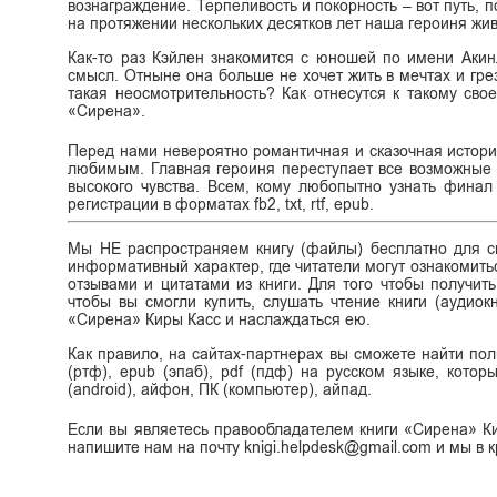
вознаграждение. Терпеливость и покорность – вот путь,
на протяжении нескольких десятков лет наша героиня жив
Как-то раз Кэйлен знакомится с юношей по имени Акинл
смысл. Отныне она больше не хочет жить в мечтах и гре
такая неосмотрительность? Как отнесутся к такому св
«Сирена».
Перед нами невероятно романтичная и сказочная истори
любимым. Главная героиня переступает все возможные 
высокого чувства. Всем, кому любопытно узнать финал 
регистрации в форматах fb2, txt, rtf, epub.
Мы НЕ распространяем книгу (файлы) бесплатно для ск
информативный характер, где читатели могут ознакомитьс
отзывами и цитатами из книги. Для того чтобы получит
чтобы вы смогли купить, слушать чтение книги (аудиок
«Сирена» Киры Касс и наслаждаться ею.
Как правило, на сайтах-партнерах вы сможете найти полн
(ртф), epub (эпаб), pdf (пдф) на русском языке, кото
(android), айфон, ПК (компьютер), айпад.
Если вы являетесь правообладателем книги «Сирена» Ки
напишите нам на почту knigi.helpdesk@gmail.com и мы в 