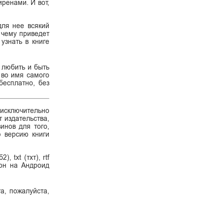
ренами. И вот,
для нее всякий
 чему приведет
узнать в книге
 любить и быть
 во имя самого
бесплатно, без
 исключительно
 издательства,
инов для того,
ю версию книги
 txt (тхт), rtf
фон на Андроид
а, пожалуйста,