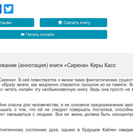
legram
Facebook
Twitter
тзывы
Скачать книгу
Читать онлайн
ржание (аннотация) книги «Сирена» Киры Касс
ирена». В ней повествуется о жизни таких фантастических существ
 образу жизни, как медленно стирается прошлое из их памяти. 
о читать онлайн эту необыкновенную книгу. Ведь она просто не 
йне опасна для человечества, и ее основное предназначение закл
ышать о том, что ей не следует совершать поступков, способн
ет связываться с людьми. Вся ее жизнь должна быть сконцентр
 угнетенному состоянию духа, однако в будущем Кэйлен ожида