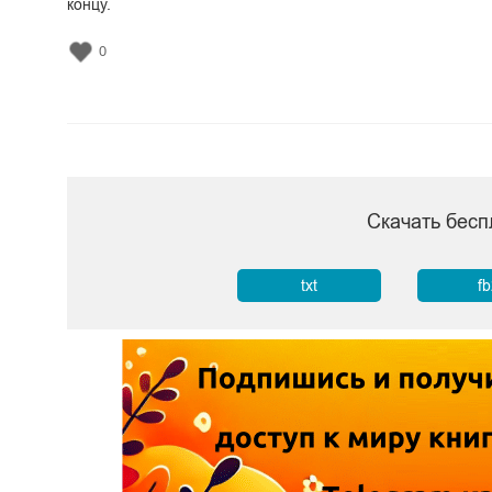
концу.
0
Скачать бесп
txt
f