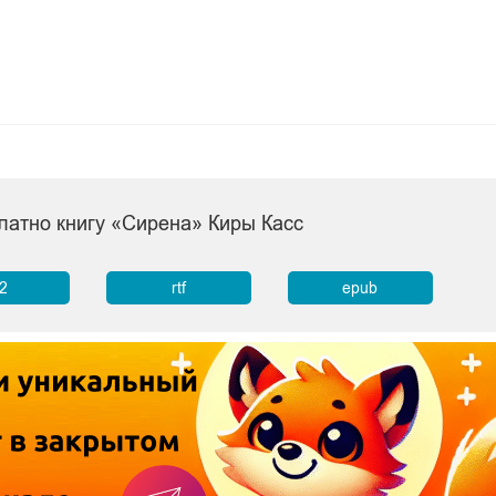
латно книгу «Сирена» Киры Касс
b2
rtf
epub