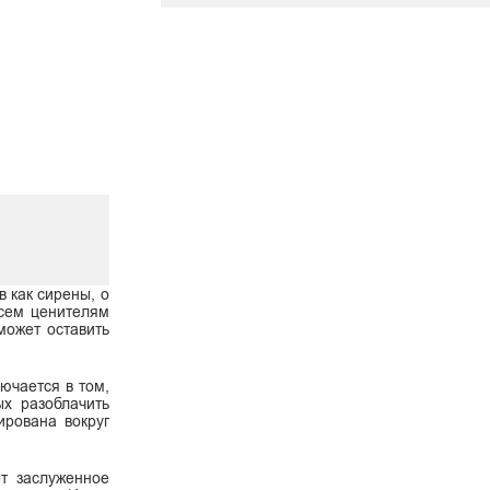
 как сирены, о
Всем ценителям
может оставить
ючается в том,
ых разоблачить
ирована вокруг
ет заслуженное