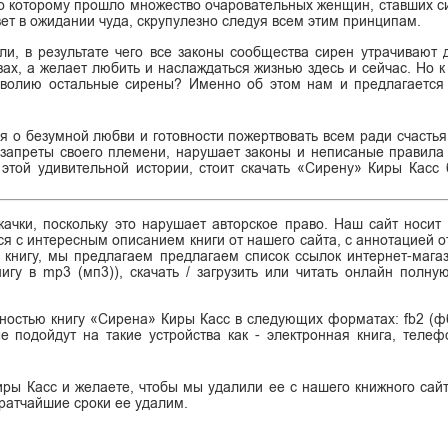
 по которому прошло множество очаровательных женщин, ставших си
ет в ожидании чуда, скрупулезно следуя всем этим принципам.
и, в результате чего все законы сообщества сирен утрачивают 
зах, а желает любить и наслаждаться жизнью здесь и сейчас. Но к
оеволию остальные сирены? Именно об этом нам и предлагается 
я о безумной любви и готовности пожертвовать всем ради счастья
запреты своего племени, нарушает законы и неписаные правила
этой удивительной истории, стоит скачать «Сирену» Киры Касс 
ачки, поскольку это нарушает авторское право. Наш сайт носит
я с интересным описанием книги от нашего сайта, с аннотацией от
ь книгу, мы предлагаем предлагаем список ссылок интернет-магаз
нигу в mp3 (мп3)), скачать / загрузить или читать онлайн полну
остью книгу «Сирена» Киры Касс в следующих форматах: fb2 (фб2),
рые подойдут на такие устройства как - электронная книга, теле
ры Касс и желаете, чтобы мы удалили ее с нашего книжного сайт
кратчайшие сроки ее удалим.