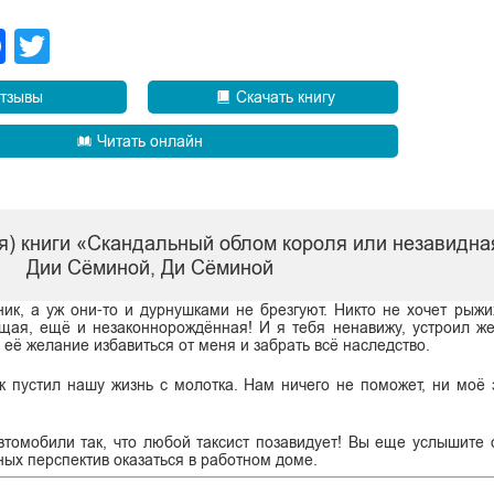
legram
Facebook
Twitter
тзывы
Скачать книгу
Читать онлайн
я) книги «Скандальный облом короля или незавидна
Дии Сёминой, Ди Сёминой
к, а уж они-то и дурнушками не брезгуют. Никто не хочет рыжи
ищая, ещё и незаконнорождённая! И я тебя ненавижу, устроил ж
 её желание избавиться от меня и забрать всё наследство.
к пустил нашу жизнь с молотка. Нам ничего не поможет, ни моё 
втомобили так, что любой таксист позавидует! Вы еще услышите 
ных перспектив оказаться в работном доме.