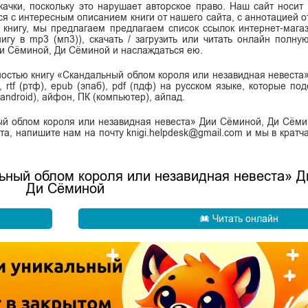
ачки, поскольку это нарушает авторское право. Наш сайт носит
я с интересным описанием книги от нашего сайта, с аннотацией от
ь книгу, мы предлагаем предлагаем список ссылок интернет-магаз
нигу в mp3 (мп3)), скачать / загрузить или читать онлайн полну
и Сёминой, Ди Сёминой и наслаждаться ею.
лностью книгу «Скандальный облом короля или незавидная невеста
 rtf (ртф), epub (эпаб), pdf (пдф) на русском языке, которые по
android), айфон, ПК (компьютер), айпад.
ый облом короля или незавидная невеста» Дии Сёминой, Ди Сёми
та, напишите нам на почту knigi.helpdesk@gmail.com и мы в кратч
льный облом короля или незавидная невеста» 
Ди Сёминой
Читать онлайн