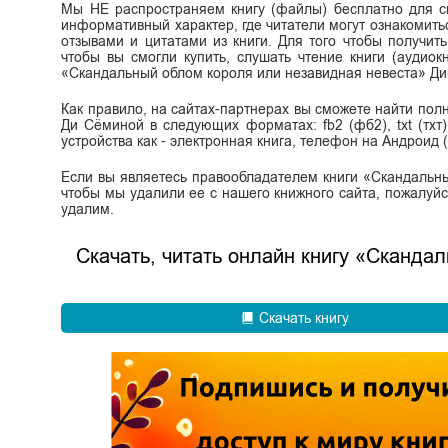
Мы НЕ распространяем книгу (файлы) бесплатно для ск
информативный характер, где читатели могут ознакомитьс
отзывами и цитатами из книги. Для того чтобы получит
чтобы вы смогли купить, слушать чтение книги (аудиок
«Скандальный облом короля или незавидная невеста» Ди
Как правило, на сайтах-партнерах вы сможете найти по
Ди Сёминой в следующих форматах: fb2 (фб2), txt (тхт),
устройства как - электронная книга, телефон на Андроид (
Если вы являетесь правообладателем книги «Скандальн
чтобы мы удалили ее с нашего книжного сайта, пожалуйс
удалим.
Скачать, читать онлайн книгу «Сканда
Скачать книгу