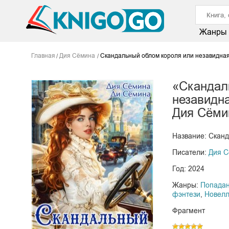
Жанры
Главная
Дия Сёмина
Скандальный облом короля или незавидная
«Скандал
незавидн
Дия Сёми
Название: Сканд
Писатели:
Дия 
Год: 2024
Жанры:
Попада
фэнтези
,
Новел
Фрагмент