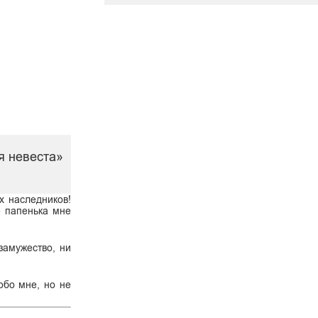
я невеста»
х наследников!
е папенька мне
замужество, ни
обо мне, но не