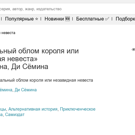
Популярные ⭐
Новинки 🆕
Бесплатные ✅
Подборк
 невеста
ьный облом короля или
ая невеста»
на, Ди Сёмина
альный облом короля или незавидная невеста
Сёмина
,
Ди Сёмина
нцы
,
Альтернативная история
,
Приключенческое
ла
,
Самиздат