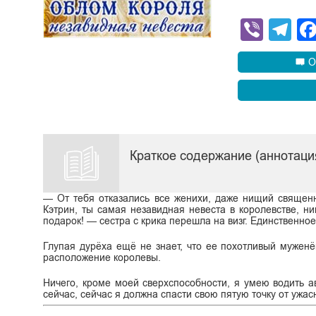
Viber
Te
О
Краткое содержание (аннотаци
— От тебя отказались все женихи, даже нищий священни
Кэтрин, ты самая незавидная невеста в королевстве, н
подарок! — сестра с крика перешла на визг. Единственное
Глупая дурёха ещё не знает, что ее похотливый муженё
расположение королевы.
Ничего, кроме моей сверхспособности, я умею водить а
сейчас, сейчас я должна спасти свою пятую точку от ужас