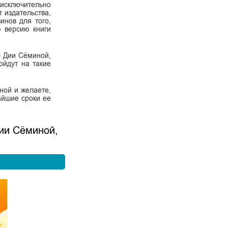
 исключительно
 издательства,
инов для того,
ю версию книги
» Дии Сёминой,
дойдут на такие
ной и желаете,
айшие сроки ее
Дии Сёминой,