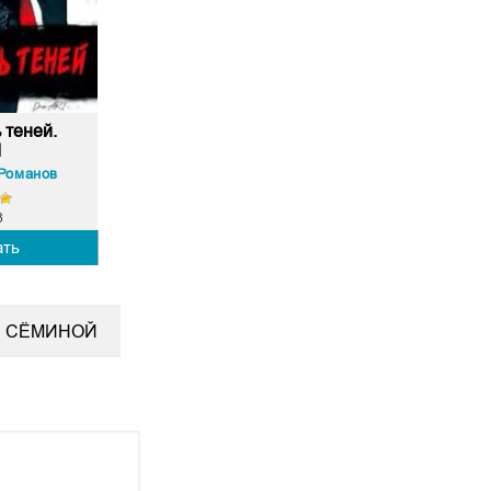
 теней.
1
Романов
8
ать
И СЁМИНОЙ