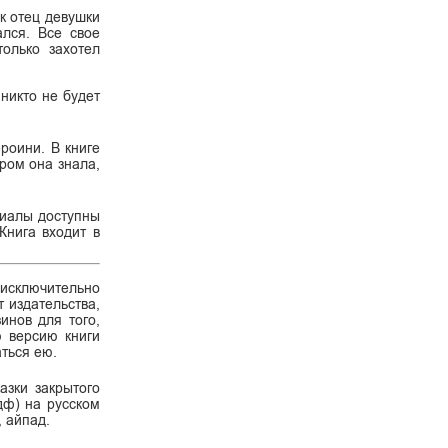
ак отец девушки
лся. Все свое
олько захотел
 никто не будет
роини. В книге
ром она знала,
риалы доступны
Книга входит в
 исключительно
 издательства,
инов для того,
ю версию книги
ться ею.
азки закрытого
пдф) на русском
, айпад.