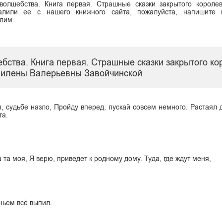
волшебства. Книга первая. Страшные сказки закрытого короле
алили ее с нашего книжного сайта, пожалуйста, напишите
алим.
бства. Книга первая. Страшные сказки закрытого к
илены Валерьевны Завойчинской
, судьбе назло, Пройду вперед, пускай совсем немного. Растаял д
та.
а та моя, Я верю, приведет к родному дому. Туда, где ждут меня,
ньем всё выпил.