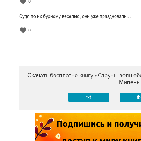
0
Судя по их бурному веселью, они уже праздновали…
0
Скачать бесплатно книгу «Струны волшебс
Милены
txt
f