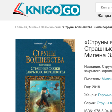
Жанры
Главная
Милена Завойчинская
Струны волшебства. Книга первая
«Струны в
Страшные
Милена З
Название: Струн
закрытого корол
Писатель:
Милен
Год: 2018
Жанры:
Героиче
Серия:
Струны 
ISBN: 978-5-04-