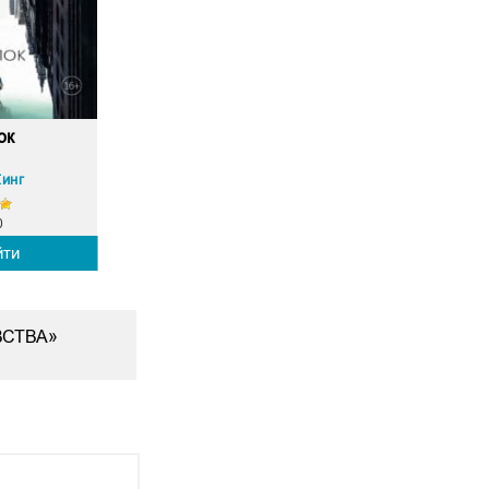
ок
Кинг
0
йти
ВСТВА»