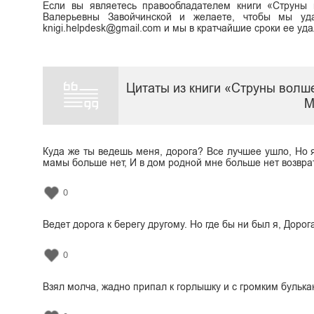
Если вы являетесь правообладателем книги «Струны 
Валерьевны Завойчинской и желаете, чтобы мы уд
knigi.helpdesk@gmail.com и мы в кратчайшие сроки ее уд
Цитаты из книги «Струны волше
М
Куда же ты ведешь меня, дорога? Все лучшее ушло, Но я
мамы больше нет, И в дом родной мне больше нет возвра
0
Ведет дорога к берегу другому. Но где бы ни был я, Дорог
0
Взял молча, жадно припал к горлышку и с громким булька