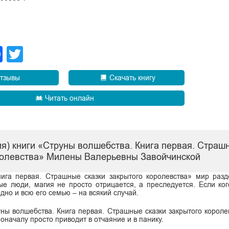
legram
Facebook
Twitter
тзывы
Скачать книгу
Читать онлайн
я) книги «Струны волшебства. Книга первая. Страш
ролевства» Милены Валерьевны Завойчинской
ига первая. Страшные сказки закрытого королевства» мир раз
е люди, магия не просто отрицается, а преследуется. Если ког
одно и всю его семью – на всякий случай.
уны волшебства. Книга первая. Страшные сказки закрытого короле
поначалу просто приводит в отчаяние и в панику.