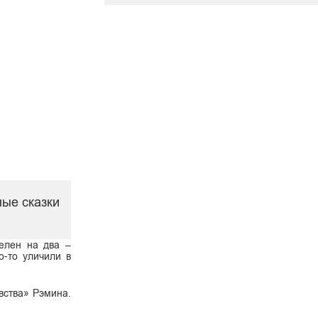
ные сказки
делен на два –
о-то уличили в
вства» Рэмина.