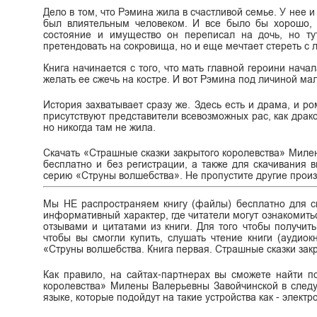
Дело в том, что Рэмина жила в счастливой семье. У нее и
был влиятельным человеком. И все было бы хорошо, 
состояние и имущество он переписал на дочь, но ту
претендовать на сокровища, но и еще мечтает стереть с 
Книга начинается с того, что мать главной героини начал
желать ее сжечь на костре. И вот Рэмина под личиной ма
История захватывает сразу же. Здесь есть и драма, и ро
присутствуют представители всевозможных рас, как драко
но никогда там не жила.
Скачать «Страшные сказки закрытого королевства» Миле
бесплатно и без регистрации, а также для скачивания вы
серию «Струны волшебства». Не пропустите другие произв
Мы НЕ распространяем книгу (файлы) бесплатно для ск
информативный характер, где читатели могут ознакомитьс
отзывами и цитатами из книги. Для того чтобы получит
чтобы вы смогли купить, слушать чтение книги (аудиок
«Струны волшебства. Книга первая. Страшные сказки за
Как правило, на сайтах-партнерах вы сможете найти п
королевства» Милены Валерьевны Завойчинской в следующи
языке, которые подойдут на такие устройства как - элект