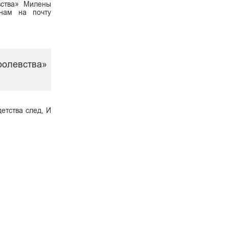
вства» Милены
 нам на почту
оролевства»
етства след, И