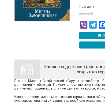
Фрагмент
Viber
Te
О
Краткое содержание (аннотаци
закрытого ко
В книге Милены Завойчинской «Струны волшебства. Кн
магический и обычный. Причем в том, где живут обычны
магических проделках, его тут же сжигают на костре. А за
Именно в таком мире живет главная героиня книги «Стр
Она совсем юна и та ситуация, в которой она оказалась, 