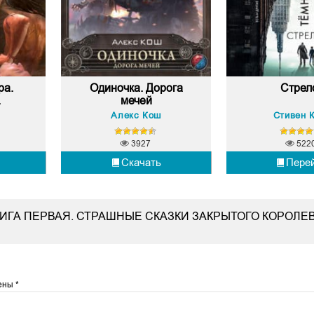
ра.
Одиночка. Дорога
Стрел
.
мечей
в
Алекс Кош
Стивен 
3927
522
Скачать
Пере
НИГА ПЕРВАЯ. СТРАШНЫЕ СКАЗКИ ЗАКРЫТОГО КОРОЛЕ
чены
*