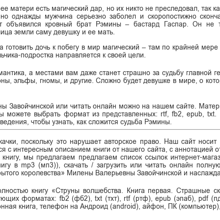
 ее матери есть магический дар, но их никто не преследовал, так к
но однажды мужчина серьезно заболел и скоропостижно сконча
т объявился кровный брат Рэмины – бастард Гаспар. Он не т
лица земли саму девушку и ее мать.
а готовить дочь к побегу в мир магический – там по крайней мере
льчика-подростка направляется к своей цели.
мантика, а местами вам даже станет страшно за судьбу главной ге
ны, эльфы, гномы, и другие. Сложно будет девушке в мире, о кото
ны Завойчинской или читать онлайн можно на нашем сайте. Мате
 можете выбрать формат из представленных: rtf, fb2, epub, txt. 
едения, чтобы узнать, как сложится судьба Рэмины.
ачки, поскольку это нарушает авторское право. Наш сайт носит
я с интересным описанием книги от нашего сайта, с аннотацией от
ь книгу, мы предлагаем предлагаем список ссылок интернет-магаз
нигу в mp3 (мп3)), скачать / загрузить или читать онлайн полну
крытого королевства» Милены Валерьевны Завойчинской и наслажда
олностью книгу «Струны волшебства. Книга первая. Страшные ск
х форматах: fb2 (фб2), txt (тхт), rtf (ртф), epub (эпаб), pdf (
ронная книга, телефон на Андроид (android), айфон, ПК (компьютер)