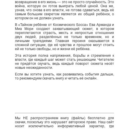
возвращение в его жизнь — это не просто случайность. Это
война, которую он готов выиграть любой ценой. Она же,
узнав, что снова в его власти, не готова сдаваться, ведь её
самым большим секретом является их общий ребёнок, о
котором он не должен узнать.
В «Тайном ребёнке от Космического Босса» Ева Арманда и
Миа Мори создают захватывающий сюжет, в котором
переплетаются страсть, месть и непростые отношения
двух людей, разделённых не только временем, но и
личными трагедиями. Главная героиня оказывается в
сложной ситуации, где её чувства и прошлое могут стоить
ей не только свободы, но и жизни её ребёнка.
Эта история полна напряжения, борьбы и стремления к
власти, где каждый шаг может стать решающим. Читателю
не придётся скучать, ведь каждый поворот сюжета несёт
новые неожиданности.
Если вы хотите узнать, как развивались события дальше,
то рекомендуем скачать книгу и читать её онлайн.
Мы НЕ распространяем книгу (файлы) бесплатно для
скачки, поскольку это нарушает авторское право. Наш сайт
носит исключительно информативный характер, где