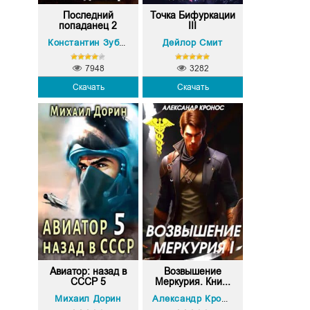
Последний
Точка Бифуркации
попаданец 2
III
Дейлор Смит
Константин Зубов
7948
3282
Скачать
Скачать
Авиатор: назад в
Возвышение
СССР 5
Меркурия. Кни...
Михаил Дорин
Александр Кронос