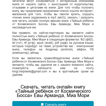
читатели могут ознакомиться с интересным описанием
книги от нашего сайта, с аннотацией от издательства,
отзывами и цитатами из книги. Для того чтобы получить
книгу, мы предлагаем предлагаем список ссылок интернет-
магазинов для того, чтобы вы смогли купить, слушать
чтение книги (аудиокнигу в mp3 (мп3)), скачать / загрузить
или читать онлайн полную версию книги «Тайный ребёнок
от Космического Босса» Евы Арманда, Миа Мори и
наслаждаться ею.
Как правило, на сайтах-партнерах вы сможете найти
полностью книгу «Тайный ребёнок от Космического Босса»
Евы Арманда, Миа Мори в следующих форматах: fb2 (фб2),
txt (тхт), rtf (ртф), epub (эпаб), pdf (пдф) на русском языке,
которые подойдут на такие устройства как - электронная
книга, телефон на Андроид (android), айфон, ПК
(компьютер), айпад.
Если вы являетесь правообладателем книги «Тайный
ребёнок от Космического Босса» Евы Арманда, Миа Мори и
желаете, чтобы мы удалили ее с нашего книжного сайта,
пожалуйста, напишите нам на почту
knigi.helpdesk@gmail.com и мы в кратчайшие сроки ее
удалим.
Скачать, читать онлайн книгу
«Тайный ребёнок от Космического
Босса» Евы Арманда, Миа Мори
Скачать книгу