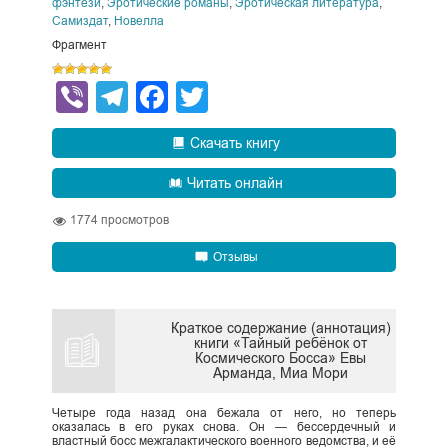
фэнтези
,
Эротические романы
,
Эротическая литература
,
Самиздат
,
Новелла
Фрагмент
Viber
Telegram
Facebook
Twitter
Скачать книгу
Читать онлайн
1774
просмотров
Отзывы
Краткое содержание (аннотация)
книги «Тайный ребёнок от
Космического Босса» Евы
Арманда, Миа Мори
Четыре года назад она бежала от него, но теперь
оказалась в его руках снова. Он — бессердечный и
властный босс межгалактического военного ведомства, и её