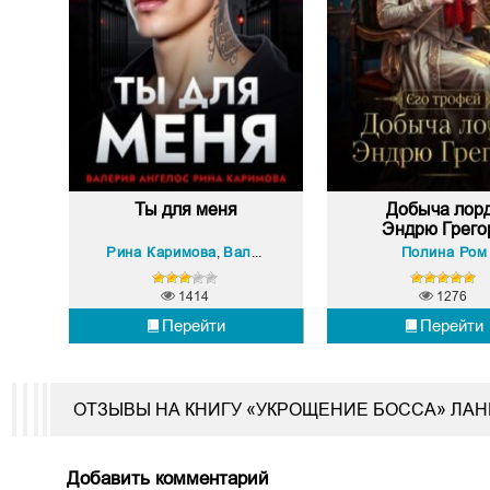
Ты для меня
Добыча лор
Эндрю Грего
Рина Каримова
Валерия Ангелос
Полина Ром
,
1414
1276
Перейти
Перейти
ОТЗЫВЫ НА КНИГУ «УКРОЩЕНИЕ БОССА» ЛА
Добавить комментарий