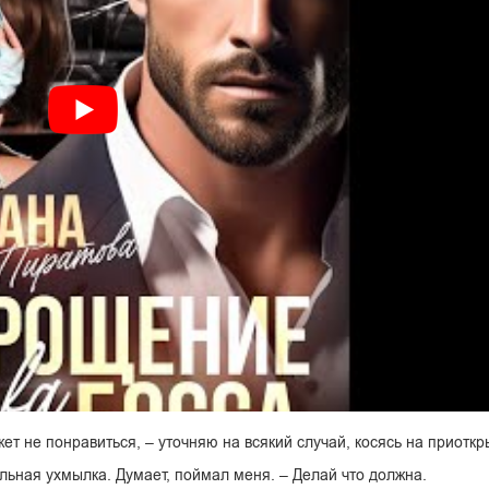
жет не понравиться, – уточняю на всякий случай, косясь на приоткр
ольная ухмылка. Думает, поймал меня. – Делай что должна.