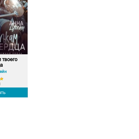
 твоего
а
ейн
1
ать