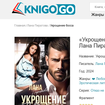
Жанры
Главная
Лана Пиратова
Укрощение босса
«Укрощен
Лана Пир
Название: Укро
Писатель:
Лана 
Год: 2024
Жанры:
❤️ Любо
Эротическая лит
Серия:
Отказ не
Фрагмент