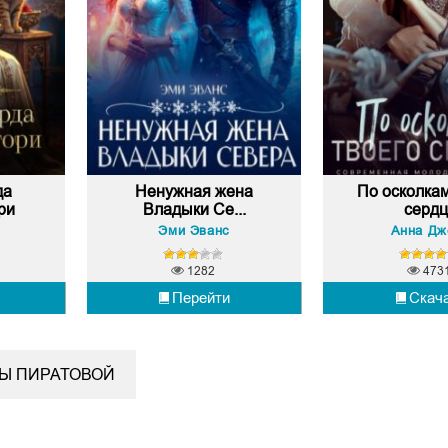
да
Ненужная жена
По осколкам
ри
Владыки Се...
сердц
Эми Эванс
Анна Дж
1282
473
Перейти
Скач
НЫ ПИРАТОВОЙ