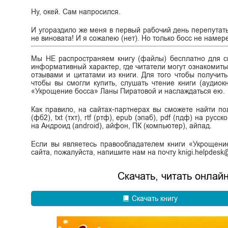
Ну, окей. Сам напросился.
И угораздило же меня в первый рабочий день перепутать
не виновата! И я сожалею (нет). Но только босс не намер
Мы НЕ распространяем книгу (файлы) бесплатно для ск
информативный характер, где читатели могут ознакомитьс
отзывами и цитатами из книги. Для того чтобы получит
чтобы вы смогли купить, слушать чтение книги (аудиок
«Укрощение босса» Ланы Пиратовой и наслаждаться ею.
Как правило, на сайтах-партнерах вы сможете найти п
(фб2), txt (тхт), rtf (ртф), epub (эпаб), pdf (пдф) на ру
на Андроид (android), айфон, ПК (компьютер), айпад.
Если вы являетесь правообладателем книги «Укрощени
сайта, пожалуйста, напишите нам на почту knigi.helpdes
Скачать, читать онлай
Скачать книгу