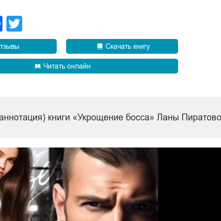
legram
Facebook
Twitter
тзывы
Скачать книгу
Читать онлайн
(аннотация) книги «Укрощение босса» Ланы Пиратов