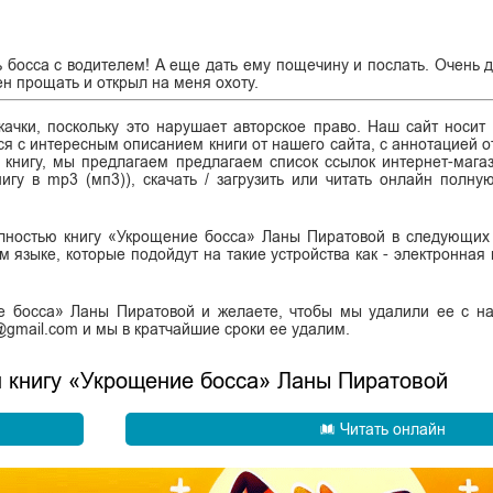
 босса с водителем! А еще дать ему пощечину и послать. Очень д
ен прощать и открыл на меня охоту.
ачки, поскольку это нарушает авторское право. Наш сайт носит
я с интересным описанием книги от нашего сайта, с аннотацией от
ь книгу, мы предлагаем предлагаем список ссылок интернет-магаз
нигу в mp3 (мп3)), скачать / загрузить или читать онлайн полну
олностью книгу «Укрощение босса» Ланы Пиратовой в следующих
сском языке, которые подойдут на такие устройства как - электронная
е босса» Ланы Пиратовой и желаете, чтобы мы удалили ее с н
k@gmail.com и мы в кратчайшие сроки ее удалим.
н книгу «Укрощение босса» Ланы Пиратовой
Читать онлайн