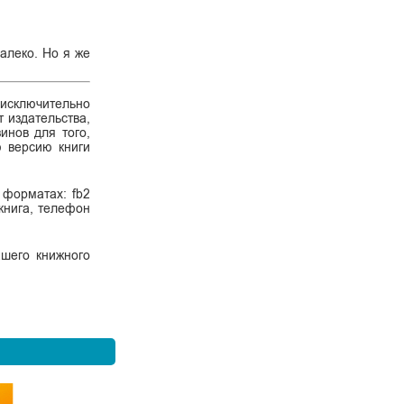
алеко. Но я же
 исключительно
 издательства,
инов для того,
ю версию книги
 форматах: fb2
 книга, телефон
ашего книжного