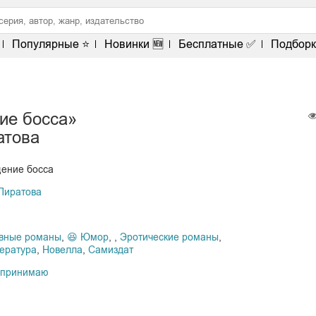
Популярные ⭐
Новинки 🆕
Бесплатные ✅
Подборк
ие босса»
атова
щение босса
Пиратова
вные романы
,
😆 Юмор
,
,
Эротические романы
,
ература
,
Новелла
,
Самиздат
 принимаю