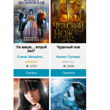
Уж замуж… второй
Чудесный нож
раз?
Филип Пулман
Елена Михайловна Малиновская
5757
2508
Скачать
Перейти