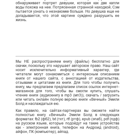
обнаруживает портрет девушки, которая как две капли
воды похожа на нее. Потрясенная странной находкой, Сэм
пытается узнать о незнакомке больше. Но девушка еще не
догадывается, что этой картине суждено разрушить ее
жизнь.
Мы НЕ распространяем книгу (файлы) бесплатно для
скачки, поскольку это нарушает авторское право. Наш сайт
носит исключительно информативный характер, где
читатели могут ознакомиться с интересным описанием
книги от нашего сайта, с аннотацией от издательства,
отзывами и цитатами из книги. Для того чтобы получить
книгу, мы предлагаем предлагаем список ссылок интернет-
магазинов для того, чтобы вы смогли купить, слушать
чтение книги (аудиокнигу в mp3 (мп3)), скачать / загрузить
или читать онлайн полную версию книги «Вечный» Эмили
Болд и наслаждаться ею.
Как правило, на сайтах-партнерах вы сможете найти
полностью книгу «Вечный» Эмили Болд в следующих
форматах: fb2 (фб2), txt (тхт), rtf (ртф), epub (эпаб), pdf (пдф)
на русском языке, которые подойдут на такие устройства
как - электронная книга, телефон на Андроид (android),
айфон, ПК (компьютер), айпад.