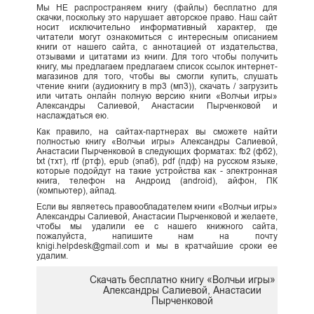
Мы НЕ распространяем книгу (файлы) бесплатно для
скачки, поскольку это нарушает авторское право. Наш сайт
носит исключительно информативный характер, где
читатели могут ознакомиться с интересным описанием
книги от нашего сайта, с аннотацией от издательства,
отзывами и цитатами из книги. Для того чтобы получить
книгу, мы предлагаем предлагаем список ссылок интернет-
магазинов для того, чтобы вы смогли купить, слушать
чтение книги (аудиокнигу в mp3 (мп3)), скачать / загрузить
или читать онлайн полную версию книги «Волчьи игры»
Александры Салиевой, Анастасии Пырченковой и
наслаждаться ею.
Как правило, на сайтах-партнерах вы сможете найти
полностью книгу «Волчьи игры» Александры Салиевой,
Анастасии Пырченковой в следующих форматах: fb2 (фб2),
txt (тхт), rtf (ртф), epub (эпаб), pdf (пдф) на русском языке,
которые подойдут на такие устройства как - электронная
книга, телефон на Андроид (android), айфон, ПК
(компьютер), айпад.
Если вы являетесь правообладателем книги «Волчьи игры»
Александры Салиевой, Анастасии Пырченковой и желаете,
чтобы мы удалили ее с нашего книжного сайта,
пожалуйста, напишите нам на почту
knigi.helpdesk@gmail.com и мы в кратчайшие сроки ее
удалим.
Скачать бесплатно книгу «Волчьи игры»
Александры Салиевой, Анастасии
Пырченковой