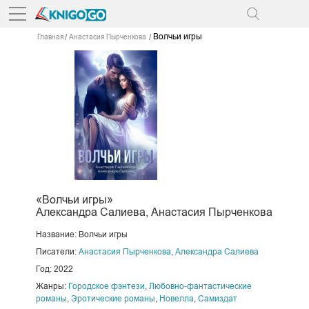
Волчьи игры
Главная
Анастасия Пырченкова
«Волчьи игры»
Александра Салиева, Анастасия Пырченкова
Название: Волчьи игры
Писатели:
Анастасия Пырченкова
,
Александра Салиева
Год: 2022
Жанры:
Городское фэнтези
,
Любовно-фантастические
романы
,
Эротические романы
,
Новелла
,
Самиздат