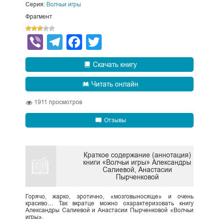
Серия:
Волчьи игры
Фрагмент
Viber
Telegram
Facebook
Twitter
Скачать книгу
Читать онлайн
1911
просмотров
Отзывы
Краткое содержание (аннотация)
книги «Волчьи игры» Александры
Салиевой, Анастасии
Пырченковой
Горячо, жарко, эротично, «мозговыносяще» и очень
красиво… Так вкратце можно охарактеризовать книгу
Александры Салиевой и Анастасии Пырченковой «Волчьи
игры».