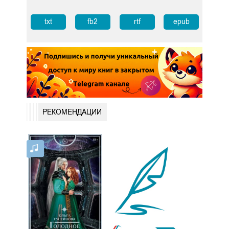
txt
fb2
rtf
epub
РЕКОМЕНДАЦИИ