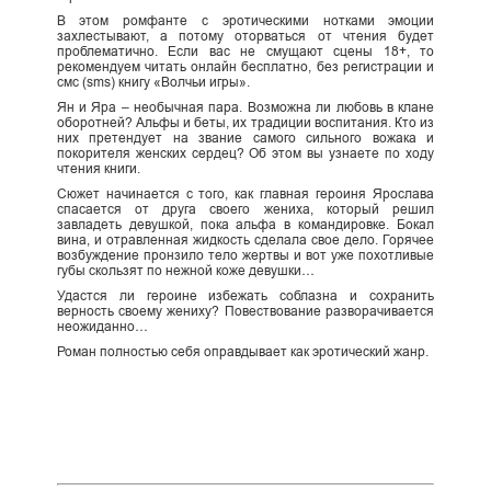
В этом ромфанте с эротическими нотками эмоции
захлестывают, а потому оторваться от чтения будет
проблематично. Если вас не смущают сцены 18+, то
рекомендуем читать онлайн бесплатно, без регистрации и
смс (sms) книгу «Волчьи игры».
Ян и Яра – необычная пара. Возможна ли любовь в клане
оборотней? Альфы и беты, их традиции воспитания. Кто из
них претендует на звание самого сильного вожака и
покорителя женских сердец? Об этом вы узнаете по ходу
чтения книги.
Сюжет начинается с того, как главная героиня Ярослава
спасается от друга своего жениха, который решил
завладеть девушкой, пока альфа в командировке. Бокал
вина, и отравленная жидкость сделала свое дело. Горячее
возбуждение пронзило тело жертвы и вот уже похотливые
губы скользят по нежной коже девушки…
Удастся ли героине избежать соблазна и сохранить
верность своему жениху? Повествование разворачивается
неожиданно…
Роман полностью себя оправдывает как эротический жанр.