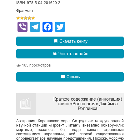
ISBN: 978-5-04-201620-2
Фрагмент
Viber
Telegram
Facebook
Twitter
Скачать книгу
Читать онлайн
165
просмотров
Отзывы
Краткое содержание (аннотация)
книги «Волна огня» Джеймса
Роллинса
Австралия, Коралловое море. Сотрудники международной
научной станции «Проект „Титан“» внезапно обнаружили:
мертвые, казалось бы, воды кишат странными
светящимися кораллами, чей способ существования
опровергает все научные представления. Похоже, морскую