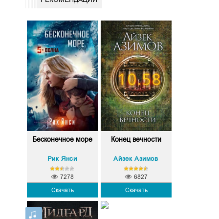
Бесконечное море
Конец вечности
Рик Янси
Айзек Азимов
7278
6827
Скачать
Скачать