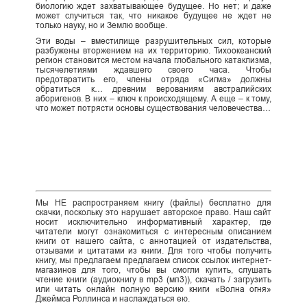
биологию ждет захватывающее будущее. Но нет; и даже
может случиться так, что никакое будущее не ждет не
только науку, но и Землю вообще.
Эти воды – вместилище разрушительных сил, которые
разбужены вторжением на их территорию. Тихоокеанский
регион становится местом начала глобального катаклизма,
тысячелетиями ждавшего своего часа. Чтобы
предотвратить его, члены отряда «Сигма» должны
обратиться к… древним верованиям австралийских
аборигенов. В них – ключ к происходящему. А еще – к тому,
что может потрясти основы существования человечества…
Мы НЕ распространяем книгу (файлы) бесплатно для
скачки, поскольку это нарушает авторское право. Наш сайт
носит исключительно информативный характер, где
читатели могут ознакомиться с интересным описанием
книги от нашего сайта, с аннотацией от издательства,
отзывами и цитатами из книги. Для того чтобы получить
книгу, мы предлагаем предлагаем список ссылок интернет-
магазинов для того, чтобы вы смогли купить, слушать
чтение книги (аудиокнигу в mp3 (мп3)), скачать / загрузить
или читать онлайн полную версию книги «Волна огня»
Джеймса Роллинса и наслаждаться ею.