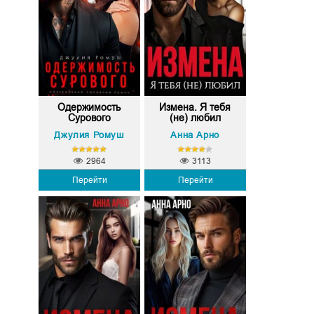
Одержимость
Измена. Я тебя
Сурового
(не) любил
Джулия Ромуш
Анна Арно
2964
3113
Перейти
Перейти