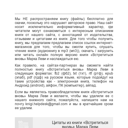
Мы НЕ распространяем книгу (файлы) бесплатно для
скачки, поскольку это нарушает авторское право. Наш сайт
носит исключительно информативный характер, где
читатели могут ознакомиться с интересным описанием
книги от нашего сайта, с аннотацией от издательства,
отзывами и цитатами из книги. Для того чтобы получить
книгу, мы предлагаем предлагаем список ссылок интернет-
магазинов для того, чтобы вы смогли купить, слушать
чтение книги (аудиокнигу в mp3 (мп3)), скачать / загрузить
или читать онлайн полную версию книги «Встретиться
вновь» Марка Леви и наслаждаться ею.
Как правило, на сайтах-партнерах вы сможете найти
полностью книгу «Встретиться вновь» Марка Леви в
следующих форматах: fb2 (фб2), txt (тхт), rtf (ртф), epub
(эпаб), pdf (пдф) на русском языке, которые подойдут на
такие устройства как - электронная книга, телефон на
Андроид (android), айфон, ПК (компьютер), айпад.
Если вы являетесь правообладателем книги «Встретиться
вновь» Марка Леви и желаете, чтобы мы удалили ее с
нашего книжного сайта, пожалуйста, напишите нам на
почту knigi.helpdesk@gmail.com и мы в кратчайшие сроки
ее удалим.
Цитаты из книги «Встретиться
вновь» Марка Леви