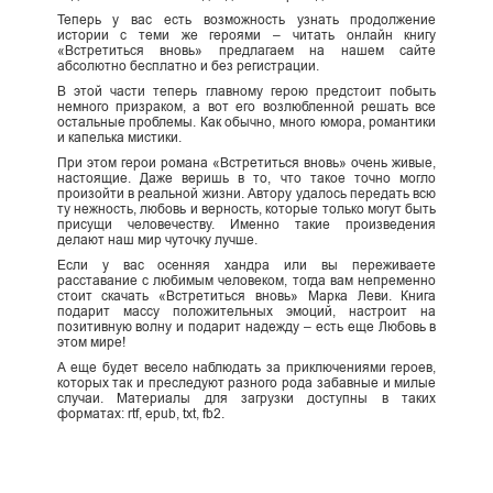
Теперь у вас есть возможность узнать продолжение
истории с теми же героями – читать онлайн книгу
«Встретиться вновь» предлагаем на нашем сайте
абсолютно бесплатно и без регистрации.
В этой части теперь главному герою предстоит побыть
немного призраком, а вот его возлюбленной решать все
остальные проблемы. Как обычно, много юмора, романтики
и капелька мистики.
При этом герои романа «Встретиться вновь» очень живые,
настоящие. Даже веришь в то, что такое точно могло
произойти в реальной жизни. Автору удалось передать всю
ту нежность, любовь и верность, которые только могут быть
присущи человечеству. Именно такие произведения
делают наш мир чуточку лучше.
Если у вас осенняя хандра или вы переживаете
расставание с любимым человеком, тогда вам непременно
стоит скачать «Встретиться вновь» Марка Леви. Книга
подарит массу положительных эмоций, настроит на
позитивную волну и подарит надежду – есть еще Любовь в
этом мире!
А еще будет весело наблюдать за приключениями героев,
которых так и преследуют разного рода забавные и милые
случаи. Материалы для загрузки доступны в таких
форматах: rtf, epub, txt, fb2.