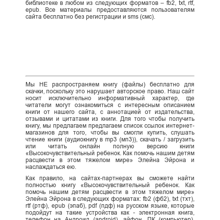
библиотеке в любом из следующих форматов – fb2, txt, rtf,
epub. Все материалы предоставляются пользователям
сайта бесплатно без регистрации и sms (смс).
Мы НЕ распространяем книгу (файлы) бесплатно для
скачки, поскольку это нарушает авторское право. Наш сайт
носит исключительно информативный характер, где
читатели могут ознакомиться с интересным описанием
книги от нашего сайта, с аннотацией от издательства,
отзывами и цитатами из книги. Для того чтобы получить
книгу, мы предлагаем предлагаем список ссылок интернет-
магазинов для того, чтобы вы смогли купить, слушать
чтение книги (аудиокнигу в mp3 (мп3)), скачать / загрузить
или читать онлайн полную версию книги
«Высокочувствительный ребенок. Как помочь нашим детям
расцвести в этом тяжелом мире» Элейна Эйрона и
наслаждаться ею.
Как правило, на сайтах-партнерах вы сможете найти
полностью книгу «Высокочувствительный ребенок. Как
помочь нашим детям расцвести в этом тяжелом мире»
Элейна Эйрона в следующих форматах: fb2 (фб2), txt (тхт),
rtf (ртф), epub (эпаб), pdf (пдф) на русском языке, которые
подойдут на такие устройства как - электронная книга,
телефон на Андроид (android), айфон, ПК (компьютер),