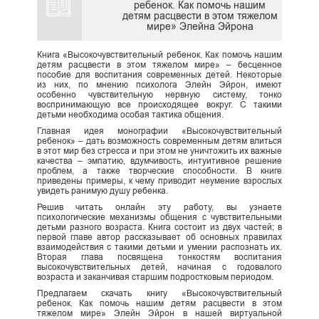
ребенок. Как помочь нашим
детям расцвести в этом тяжелом
мире» Элейна Эйрона
Книга «Высокочувствительный ребенок. Как помочь нашим
детям расцвести в этом тяжелом мире» – бесценное
пособие для воспитания современных детей. Некоторые
из них, по мнению психолога Элейн Эйрон, имеют
особенно чувствительную нервную систему, тонко
воспринимающую все происходящее вокруг. С такими
детьми необходима особая тактика общения.
Главная идея монографии «Высокочувствительный
ребенок» – дать возможность современным детям влиться
в этот мир без стресса и при этом не уничтожить их важные
качества – эмпатию, вдумчивость, интуитивное решение
проблем, а также творческие способности. В книге
приведены примеры, к чему приводит неумение взрослых
увидеть ранимую душу ребенка.
Решив читать онлайн эту работу, вы узнаете
психологические механизмы общения с чувствительными
детьми разного возраста. Книга состоит из двух частей; в
первой главе автор рассказывает об основных правилах
взаимодействия с такими детьми и умении распознать их.
Вторая глава посвящена тонкостям воспитания
высокочувствительных детей, начиная с годовалого
возраста и заканчивая старшим подростковым периодом.
Предлагаем скачать книгу «Высокочувствительный
ребенок. Как помочь нашим детям расцвести в этом
тяжелом мире» Элейн Эйрон в нашей виртуальной