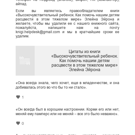
айпад.
Если вы являетесь правообладателем книги
«Высокочувствительный ребенок. Как помочь нашим детям
расцвести в этом тяжелом мире» Элейна Эйрона и
желаете, чтобы мы удалили ее с нашего книжного сайта,
пожалуйста, напишите нам на почту
knigi.helpdesk@gmail.com и мы в кратчайшие сроки ее
удалим.
Цитаты из книги
«Высокочувствительный ребенок.
Как помочь нашим детям
расцвести в этом тяжелом мире»
Элейна Эйрона
«Она всегда знала, чего хочет, еще в младенчестве, и она
добивалась этого во что бы то ни стало».
1
«Он всегда был в хорошем настроении. Корми его или нет,
меняй ему памперс или не меняй – все это было неважно».
0