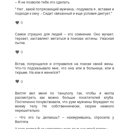
– Я не позволю тебе это сделать.
" Нет , какой потрясающий мужчина,- подумала я , вставая и
подходя к окну .- Сидит связанный и еще условия диктует."
0
Самое страшно для людей – это сомнение. Оно мучает,
терзает, заставляет метаться в поисках истины. Ужасная
пытка.
0
Встав, попрощался и отправился на поиски своей жены.
Что-то подсказывало мне, что она или в больнице, или в
тюрьме. На ком я женился?
0
Вилтяг вел меня по танцполу так, чтобы я могла
рассмотреть как можно больше посетителей клуба.
Постепенно почувствовала, что руки мужчины блуждают по
моему телу. Не собственнически, скорее немного
нерешительно.
– Что это ты делаешь? – нахмурившись, спросила у
Вилтяга.
У того взгляд был направлен куда-то выше моей головы.