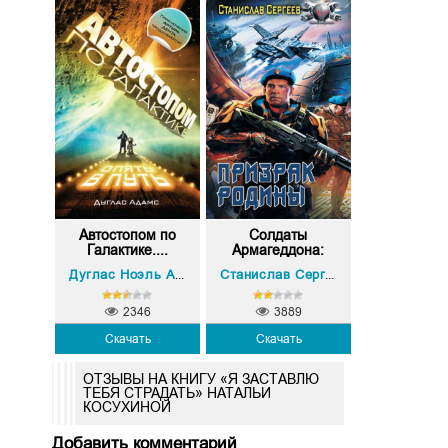
Автостопом по
Солдаты
Галактике....
Армагеддона:
При...
Дуглас Ноэль Адамс
Станислав Сергеев
2346
3889
Скачать
Скачать
ОТЗЫВЫ НА КНИГУ «Я ЗАСТАВЛЮ
ТЕБЯ СТРАДАТЬ» НАТАЛЬИ
КОСУХИНОЙ
Добавить комментарий