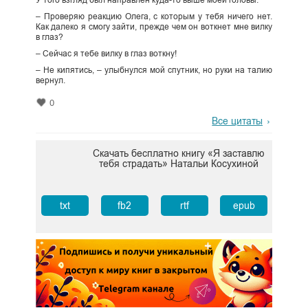
– Проверяю реакцию Олега, с которым у тебя ничего нет.
Как далеко я смогу зайти, прежде чем он воткнет мне вилку
в глаз?
– Сейчас я тебе вилку в глаз воткну!
– Не кипятись, – улыбнулся мой спутник, но руки на талию
вернул.
0
Все цитаты
Скачать бесплатно книгу «Я заставлю
тебя страдать» Натальи Косухиной
txt
fb2
rtf
epub