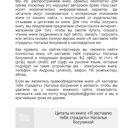
Мы НЕ распространяем книгу (файлы) бесплатно для
скачки, поскольку это нарушает авторское право. Наш сайт
носит исключительно информативный характер, где
читатели могут ознакомиться с интересным описанием
книги от нашего сайта, с аннотацией от издательства,
отзывами и цитатами из книги. Для того чтобы получить
книгу, мы предлагаем предлагаем список ссылок интернет-
магазинов для того, чтобы вы смогли купить, слушать
чтение книги (аудиокнигу в mp3 (мп3)), скачать / загрузить
или читать онлайн полную версию книги «Я заставлю тебя
страдать» Натальи Косухиной и наслаждаться ею.
Как правило, на сайтах-партнерах вы сможете найти
полностью книгу «Я заставлю тебя страдать» Натальи
Косухиной в следующих форматах: fb2 (фб2), txt (тхт), rtf
(ртф), epub (эпаб), pdf (пдф) на русском языке, которые
подойдут на такие устройства как - электронная книга,
телефон на Андроид (android), айфон, ПК (компьютер),
айпад.
Если вы являетесь правообладателем книги «Я заставлю
тебя страдать» Натальи Косухиной и желаете, чтобы мы
удалили ее с нашего книжного сайта, пожалуйста,
напишите нам на почту knigi.helpdesk@gmail.com и мы в
кратчайшие сроки ее удалим.
Цитаты из книги «Я заставлю
тебя страдать» Натальи
Косухиной