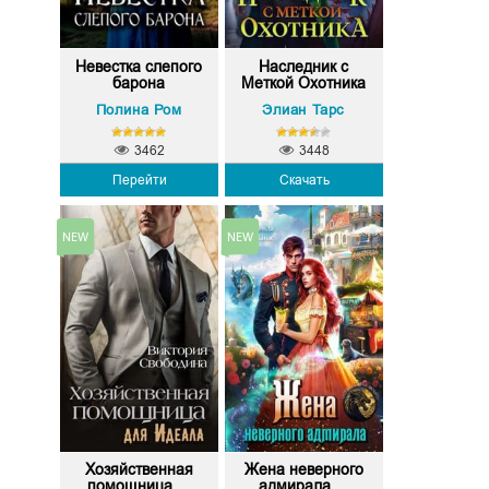
Невестка слепого
Наследник с
барона
Меткой Охотника
Полина Ром
Элиан Тарс
3462
3448
Перейти
Скачать
Хозяйственная
Жена неверного
помощница ...
адмирала,...