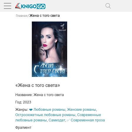
Жена с того света
Главная
«Жена с того света»
Название: Жена с того света
Год: 2023
Жанры:
❤️ Любовные романы
,
Женские романы
,
Остросюжетные любовные романы
,
Современные
любовные романы
,
Самиздат
,
✅ Современная проза
Фрагмент