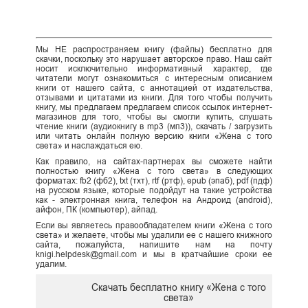
Мы НЕ распространяем книгу (файлы) бесплатно для
скачки, поскольку это нарушает авторское право. Наш сайт
носит исключительно информативный характер, где
читатели могут ознакомиться с интересным описанием
книги от нашего сайта, с аннотацией от издательства,
отзывами и цитатами из книги. Для того чтобы получить
книгу, мы предлагаем предлагаем список ссылок интернет-
магазинов для того, чтобы вы смогли купить, слушать
чтение книги (аудиокнигу в mp3 (мп3)), скачать / загрузить
или читать онлайн полную версию книги «Жена с того
света» и наслаждаться ею.
Как правило, на сайтах-партнерах вы сможете найти
полностью книгу «Жена с того света» в следующих
форматах: fb2 (фб2), txt (тхт), rtf (ртф), epub (эпаб), pdf (пдф)
на русском языке, которые подойдут на такие устройства
как - электронная книга, телефон на Андроид (android),
айфон, ПК (компьютер), айпад.
Если вы являетесь правообладателем книги «Жена с того
света» и желаете, чтобы мы удалили ее с нашего книжного
сайта, пожалуйста, напишите нам на почту
knigi.helpdesk@gmail.com и мы в кратчайшие сроки ее
удалим.
Скачать бесплатно книгу «Жена с того
света»