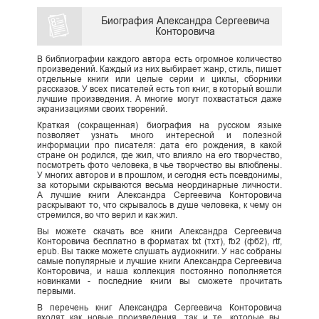
Биография Александра Сергеевича
Конторовича
В библиографии каждого автора есть огромное количество
произведений. Каждый из них выбирает жанр, стиль, пишет
отдельные книги или целые серии и циклы, сборники
рассказов. У всех писателей есть топ книг, в который вошли
лучшие произведения. А многие могут похвастаться даже
экранизациями своих творений.
Краткая (сокращенная) биография на русском языке
позволяет узнать много интересной и полезной
информации про писателя: дата его рождения, в какой
стране он родился, где жил, что влияло на его творчество,
посмотреть фото человека, в чье творчество вы влюблены.
У многих авторов и в прошлом, и сегодня есть псевдонимы,
за которыми скрываются весьма неординарные личности.
А лучшие книги Александра Сергеевича Конторовича
раскрывают то, что скрывалось в душе человека, к чему он
стремился, во что верил и как жил.
Вы можете скачать все книги Александра Сергеевича
Конторовича бесплатно в форматах txt (тхт), fb2 (фб2), rtf,
epub. Вы также можете слушать аудиокниги. У нас собраны
самые популярные и лучшие книги Александра Сергеевича
Конторовича, и наша коллекция постоянно пополняется
новинками - последние книги вы сможете прочитать
первыми.
В перечень книг Александра Сергеевича Конторовича
входят как новые произведения, так и те, которые вы,