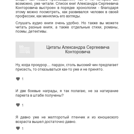
возможно, уже читали. Список книг Александра Сергеевича
Конторовича выстроен в порядке хронологии - благодаря
этому можно посмотреть, как развивался человек в своей
профессии, как менялись его взгляды.
Слушать аудио книги очень удобно. Но также вы можете
читать разные книги, а также отдельные стихи, романы,
поэмы, детективы.
Цитаты Александра Сергеевича
Конторовича
Ну, когда прокурор… пардон, столь высокий чин предлагает
присесть, то отказываться как-то уже и не принято.
1
И две боевые награды, я так полагаю, не за натирание
паркета в штабе получены?
1
Я давно уже не желторотый птенчик и из юношеского
возраста вышел достаточно давно.
1