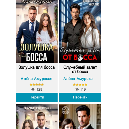
Золушка для босса
Служебный залет
от босса
Алёна Амурская
Ника Лето
Алёна Амурская
,
129
119
Перейти
Перейти