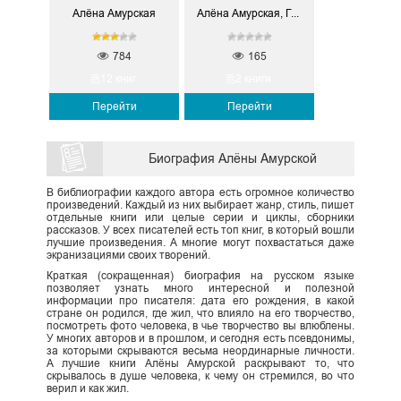
Алёна Амурская
Алёна Амурская, Гайдэ
784
165
12 книг
2 книги
Перейти
Перейти
Биография Алёны Амурской
В библиографии каждого автора есть огромное количество
произведений. Каждый из них выбирает жанр, стиль, пишет
отдельные книги или целые серии и циклы, сборники
рассказов. У всех писателей есть топ книг, в который вошли
лучшие произведения. А многие могут похвастаться даже
экранизациями своих творений.
Краткая (сокращенная) биография на русском языке
позволяет узнать много интересной и полезной
информации про писателя: дата его рождения, в какой
стране он родился, где жил, что влияло на его творчество,
посмотреть фото человека, в чье творчество вы влюблены.
У многих авторов и в прошлом, и сегодня есть псевдонимы,
за которыми скрываются весьма неординарные личности.
А лучшие книги Алёны Амурской раскрывают то, что
скрывалось в душе человека, к чему он стремился, во что
верил и как жил.