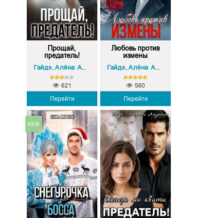
Прощай,
Любовь против
предатель!
измены
Гайдэ
Алёна Амурская
Гайдэ
Алёна Амурская
,
,
621
560
Перейти
Перейти