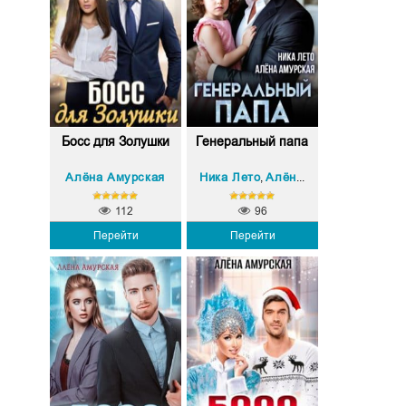
Босс для Золушки
Генеральный папа
Алёна Амурская
Ника Лето
Алёна Амурская
,
112
96
Перейти
Перейти