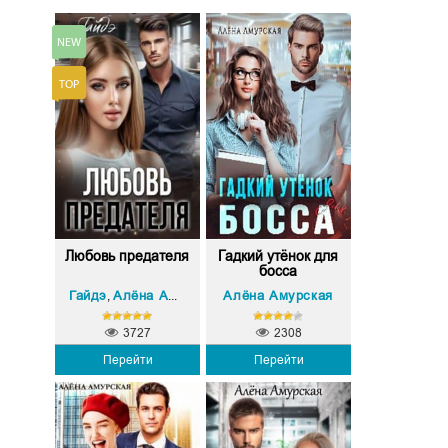
Любовь предателя
Гадкий утёнок для
босса
Гайдэ
Алёна Амурская
Алёна Амурская
,
3727
2308
Перейти
Перейти