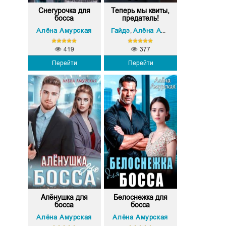
Снегурочка для
Теперь мы квиты,
босса
предатель!
Алёна Амурская
Гайдэ
Алёна Амурская
,
419
377
Перейти
Перейти
Алёнушка для
Белоснежка для
босса
босса
Алёна Амурская
Алёна Амурская