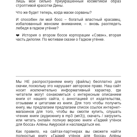
лишь мой сильно приукрашенный косметикой образ
строптивой красотки Дины.
Что же будет теперь, когда маски сорваны?
И способен ли мой босс – богатый властный красавец,
избалованный женским вниманием, – вновь разглядеть
лебедя в гадком утёнке?
❤️ История о втором боссе корпорации «Сэвэн», вторая
часть дилогии. По мотивам сказки о Гадком утёнке.
Мы НЕ распространяем книгу (файлы) бесплатно для
скачки, поскольку это нарушает авторское право. Наш сайт
носит исключительно информативный характер, где
читатели могут ознакомиться с интересным описанием
книги от нашего сайта, с аннотацией от издательства,
отзывами и цитатами из книги. Для того чтобы получить
книгу, мы предлагаем предлагаем список ссылок интернет-
магазинов для того, чтобы вы смогли купить, слушать
чтение книги (аудиокнигу в mp3 (мп3)), скачать / загрузить
или читать онлайн полную версию книги «Гадкий утёнок
для босса» Алёны Амурской и наслаждаться ею.
Как правило, на сайтах-партнерах вы сможете найти
полностью книгу «Гадкий утёнок для босса» Алёны