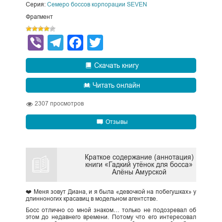
Серия:
Семеро боссов корпорации SEVEN
Фрагмент
Viber
Telegram
Facebook
Twitter
Скачать книгу
Читать онлайн
2307
просмотров
Отзывы
Краткое содержание (аннотация)
книги «Гадкий утёнок для босса»
Алёны Амурской
❤️ Меня зовут Диана, и я была «девочкой на побегушках» у
длинноногих красавиц в модельном агентстве.
Босс отлично со мной знаком… только не подозревал об
этом до недавнего времени. Потому что его интересовал