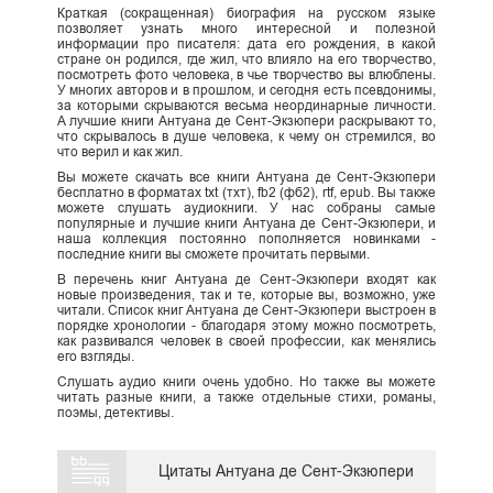
Краткая (сокращенная) биография на русском языке
позволяет узнать много интересной и полезной
информации про писателя: дата его рождения, в какой
стране он родился, где жил, что влияло на его творчество,
посмотреть фото человека, в чье творчество вы влюблены.
У многих авторов и в прошлом, и сегодня есть псевдонимы,
за которыми скрываются весьма неординарные личности.
А лучшие книги Антуана де Сент-Экзюпери раскрывают то,
что скрывалось в душе человека, к чему он стремился, во
что верил и как жил.
Вы можете скачать все книги Антуана де Сент-Экзюпери
бесплатно в форматах txt (тхт), fb2 (фб2), rtf, epub. Вы также
можете слушать аудиокниги. У нас собраны самые
популярные и лучшие книги Антуана де Сент-Экзюпери, и
наша коллекция постоянно пополняется новинками -
последние книги вы сможете прочитать первыми.
В перечень книг Антуана де Сент-Экзюпери входят как
новые произведения, так и те, которые вы, возможно, уже
читали. Список книг Антуана де Сент-Экзюпери выстроен в
порядке хронологии - благодаря этому можно посмотреть,
как развивался человек в своей профессии, как менялись
его взгляды.
Слушать аудио книги очень удобно. Но также вы можете
читать разные книги, а также отдельные стихи, романы,
поэмы, детективы.
Цитаты Антуана де Сент-Экзюпери