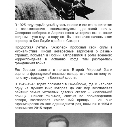
В 1925 году судьба улыбнулась юноше и его взяли пилотом
в аэрокомпанию, занимающуюся доставкой почты.
Северное побережье Африканского материка стало почти
родным – уже спустя пару лет был назначен начальником
аэропорта Кап-Джуби в районе Сахары.
Продолжая летать, Экзюпери пробовал свои силы в
журналистике. Писал интересные зарисовки о разных
странах, побывал в России. Отправился в роли военного
корреспондента в Испанию, когда там разгорелась
гражданская война.
Его боевые вылеты в начале Второй Мировой были
оценены французской властью, вследствие чего он получил
почетную награду – «Военный крест».
В 1942-1943 годах проживал в Нью-Йорке, где и написал
одну из лучших книг, которая до сих пор возглавляет
рейтинг самых читаемых детских сказок – «Маленький
принц». Список фильмов, снятых по произведениям
автора, возглавляет «Маленький принц» – он был
экранизирован свыше одиннадцати раз, начиная с 1954 и
заканчивая 2015 годом.