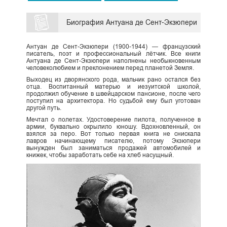
Биография Антуана де Сент-Экзюпери
Антуан де Сент-Экзюпери (1900-1944) — французский
писатель, поэт и профессиональный лётчик. Все книги
Антуана де Сент-Экзюпери наполнены необыкновенным
человеколюбием и преклонением перед планетой Земля.
Выходец из дворянского рода, мальчик рано остался без
отца. Воспитанный матерью и иезуитской школой,
продолжил обучение в швейцарском пансионе, после чего
поступил на архитектора. Но судьбой ему был уготован
другой путь.
Мечтал о полетах. Удостоверение пилота, полученное в
армии, буквально окрылило юношу. Вдохновленный, он
взялся за перо. Вот только первая книга не снискала
лавров начинающему писателю, потому Экзюпери
вынужден был заниматься продажей автомобилей и
книжек, чтобы заработать себе на хлеб насущный.