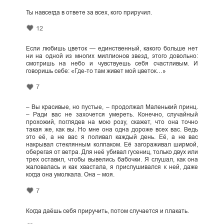
Ты навсегда в ответе за всех, кого приручил.
12
Если любишь цветок — единственный, какого больше нет
ни на одной из многих миллионов звезд, этого довольно:
смотришь на небо и чувствуешь себя счастливым. И
говоришь себе: «Где-то там живет мой цветок…»
7
– Вы красивые, но пустые, – продолжал Маленький принц.
– Ради вас не захочется умереть. Конечно, случайный
прохожий, поглядев на мою розу, скажет, что она точно
такая же, как вы. Но мне она одна дороже всех вас. Ведь
это её, а не вас я поливал каждый день. Её, а не вас
накрывал стеклянным колпаком. Её загораживал ширмой,
оберегая от ветра. Для неё убивал гусениц, только двух или
трех оставил, чтобы вывелись бабочки. Я слушал, как она
жаловалась и как хвастала, я прислушивался к ней, даже
когда она умолкала. Она – моя.
7
Когда даёшь себя приручить, потом случается и плакать.