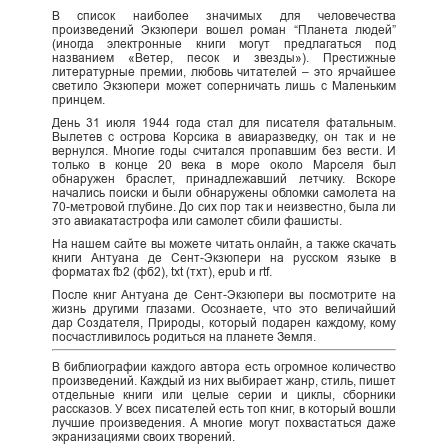
В список наиболее значимых для человечества
произведений Экзюпери вошел роман “Планета людей”
(иногда электронные книги могут предлагаться под
названием «Ветер, песок и звезды»). Престижные
литературные премии, любовь читателей – это ярчайшее
светило Экзюпери может соперничать лишь с Маленьким
принцем.
День 31 июля 1944 года стал для писателя фатальным.
Вылетев с острова Корсика в авиаразведку, он так и не
вернулся. Многие годы считался пропавшим без вести. И
только в конце 20 века в море около Марселя был
обнаружен браслет, принадлежавший летчику. Вскоре
начались поиски и были обнаружены обломки самолета на
70-метровой глубине. До сих пор так и неизвестно, была ли
это авиакатастрофа или самолет сбили фашисты.
На нашем сайте вы можете читать онлайн, а также скачать
книги Антуана де Сент-Экзюпери на русском языке в
форматах fb2 (фб2), txt (тхт), epub и rtf.
После книг Антуана де Сент-Экзюпери вы посмотрите на
жизнь другими глазами. Осознаете, что это величайший
дар Создателя, Природы, который подарен каждому, кому
посчастливилось родиться на планете Земля.
В библиографии каждого автора есть огромное количество
произведений. Каждый из них выбирает жанр, стиль, пишет
отдельные книги или целые серии и циклы, сборники
рассказов. У всех писателей есть топ книг, в который вошли
лучшие произведения. А многие могут похвастаться даже
экранизациями своих творений.