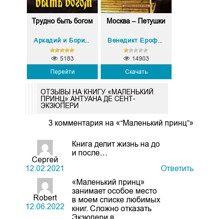
Трудно быть богом
Москва – Петушки
Аркадий и Борис Стругацкие
Венедикт Ерофеев
5183
14903
Перейти
Скачать
ОТЗЫВЫ НА КНИГУ «МАЛЕНЬКИЙ
ПРИНЦ» АНТУАНА ДЕ СЕНТ-
ЭКЗЮПЕРИ
3 комментария на «“Маленький принц”»
Книга делит жизнь на до
и после…
Сергей
12.02.2021
Ответить
«Маленький принц»
занимает особое место
Robert
в моем списке любимых
12.06.2022
книг. Сложно отказать
Экзюпери в