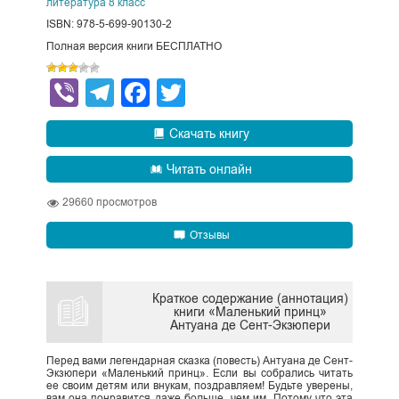
литература 8 класс
ISBN: 978-5-699-90130-2
Полная версия книги БЕСПЛАТНО
Viber
Telegram
Facebook
Twitter
Скачать книгу
Читать онлайн
29660
просмотров
Отзывы
Краткое содержание (аннотация)
книги «Маленький принц»
Антуана де Сент-Экзюпери
Перед вами легендарная сказка (повесть) Антуана де Сент-
Экзюпери «Маленький принц». Если вы собрались читать
ее своим детям или внукам, поздравляем! Будьте уверены,
вам она понравится даже больше, чем им. Потому что эта