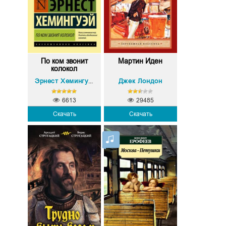
По ком звонит
Мартин Иден
колокол
Джек Лондон
Эрнест Хемингуэй
6613
29485
Скачать
Скачать