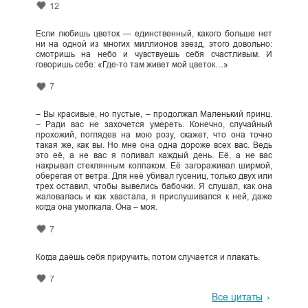
12
Если любишь цветок — единственный, какого больше нет
ни на одной из многих миллионов звезд, этого довольно:
смотришь на небо и чувствуешь себя счастливым. И
говоришь себе: «Где-то там живет мой цветок…»
7
– Вы красивые, но пустые, – продолжал Маленький принц.
– Ради вас не захочется умереть. Конечно, случайный
прохожий, поглядев на мою розу, скажет, что она точно
такая же, как вы. Но мне она одна дороже всех вас. Ведь
это её, а не вас я поливал каждый день. Её, а не вас
накрывал стеклянным колпаком. Её загораживал ширмой,
оберегая от ветра. Для неё убивал гусениц, только двух или
трех оставил, чтобы вывелись бабочки. Я слушал, как она
жаловалась и как хвастала, я прислушивался к ней, даже
когда она умолкала. Она – моя.
7
Когда даёшь себя приручить, потом случается и плакать.
7
Все цитаты