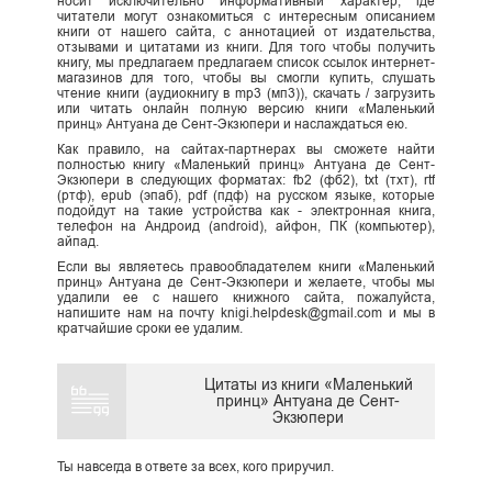
носит исключительно информативный характер, где
читатели могут ознакомиться с интересным описанием
книги от нашего сайта, с аннотацией от издательства,
отзывами и цитатами из книги. Для того чтобы получить
книгу, мы предлагаем предлагаем список ссылок интернет-
магазинов для того, чтобы вы смогли купить, слушать
чтение книги (аудиокнигу в mp3 (мп3)), скачать / загрузить
или читать онлайн полную версию книги «Маленький
принц» Антуана де Сент-Экзюпери и наслаждаться ею.
Как правило, на сайтах-партнерах вы сможете найти
полностью книгу «Маленький принц» Антуана де Сент-
Экзюпери в следующих форматах: fb2 (фб2), txt (тхт), rtf
(ртф), epub (эпаб), pdf (пдф) на русском языке, которые
подойдут на такие устройства как - электронная книга,
телефон на Андроид (android), айфон, ПК (компьютер),
айпад.
Если вы являетесь правообладателем книги «Маленький
принц» Антуана де Сент-Экзюпери и желаете, чтобы мы
удалили ее с нашего книжного сайта, пожалуйста,
напишите нам на почту knigi.helpdesk@gmail.com и мы в
кратчайшие сроки ее удалим.
Цитаты из книги «Маленький
принц» Антуана де Сент-
Экзюпери
Ты навсегда в ответе за всех, кого приручил.