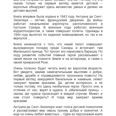
сказка только на первый взгляд кажется детской –
взрослые обнаружат здесь множество умных и далеко не
детских мыслей.
Книга впервые была издана в 1943 году. Антуана де Сент-
Экзюпери – летчик, французский дворянин. До войны
работал начальником аэропорта, расположенного в
пустыне Сахара. В военные годы работал военным
корреспондентом, а также совершал полеты. Однажды в
1944 году вылетел по заданию командования, но так и не
вернулся…
Книга начинается с того, что некий пилот совершает
вынужденную посадку среди Сахары и встречает там
Маленького принца. Тот просит его нарисовать барашку. По
ходу развития событий главный герой рассказывает о
своей жизни на планете Земля и на астероиде, а также о
своей прекрасной Розе.
Очень полезно будет читать книгу во взрослом возрасте.
Вот увидите, какими замечательными мыслями о добре,
любви, дружбе и справедливости пронизана повесть! На
первый взгляд кажущийся банальным и наивным, сюжет
заиграет яркими красками. Да, детям интересно, и не
только потому, что здесь необычные герои. Просто они, в
отличие от нас, верят в чудеса. А «Маленький принц» –
сказка, где чудеса происходят в каждой строчке. Может, и
нам стоит поверить? И тогда мир заиграет яркими
красками.
Антуана де Сент-Экзюпери знал толк в детской психологии
и рассматривал мир сквозь призму добра и принятия. А
еще он очень любил животных… Один из персонажей книги