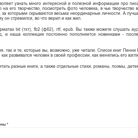
воляет узнать много интересной и полезной информации про писа
о на его творчество, посмотреть фото человека, в чье творчество
ы, за которыми скрываются весьма неординарные личности. А лучш
у он стремился, во что верил и как жил.
тах txt (тхт), fb2 (фб2), rtf, epub. Вы также можете слушать ау
, и наша коллекция постоянно пополняется новинками - после
, так и те, которые вы, возможно, уже читали. Список книг Пенни
 как развивался человек в своей профессии, как менялись его взгл
итать разные книги, а также отдельные стихи, романы, поэмы, дете
чены
*