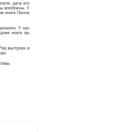
теля: дата его
 вы влюблены. У
ие книги Пенни
диокниги. У нас
дние книги вы
 Рид выстроен в
яды.
ктивы.