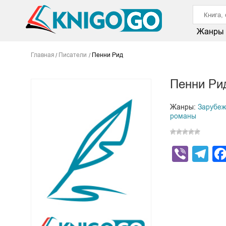
Жанры
Главная
Писатели
Пенни Рид
Пенни Ри
Жанры:
Зарубе
романы
Viber
Te