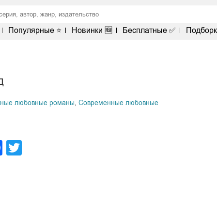
Популярные ⭐
Новинки 🆕
Бесплатные ✅
Подборк
д
жные любовные романы
,
Современные любовные
legram
Facebook
Twitter