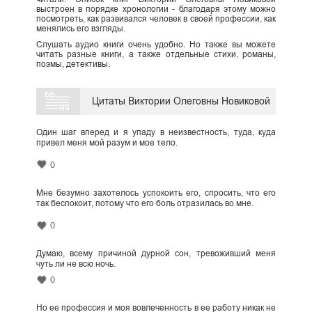
выстроен в порядке хронологии - благодаря этому можно
посмотреть, как развивался человек в своей профессии, как
менялись его взгляды.
Слушать аудио книги очень удобно. Но также вы можете
читать разные книги, а также отдельные стихи, романы,
поэмы, детективы.
Цитаты Виктории Олеговны Новиковой
Один шаг вперед и я упаду в неизвестность, туда, куда
привел меня мой разум и мое тело.
0
Мне безумно захотелось успокоить его, спросить, что его
так беспокоит, потому что его боль отразилась во мне.
0
Думаю, всему причиной дурной сон, тревоживший меня
чуть ли не всю ночь.
0
Но ее профессия и моя вовлеченность в ее работу никак не