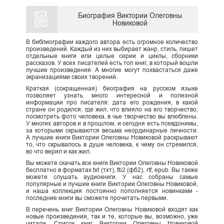
Биография Виктории Олеговны
Новиковой
В библиографии каждого автора есть огромное количество
произведений. Каждый из них выбирает жанр, стиль, пишет
отдельные книги или целые серии и циклы, сборники
рассказов. У всех писателей есть топ книг, в который вошли
лучшие произведения. А многие могут похвастаться даже
экранизациями своих творений.
Краткая (сокращенная) биография на русском языке
позволяет узнать много интересной и полезной
информации про писателя: дата его рождения, в какой
стране он родился, где жил, что влияло на его творчество,
посмотреть фото человека, в чье творчество вы влюблены.
У многих авторов и в прошлом, и сегодня есть псевдонимы,
за которыми скрываются весьма неординарные личности.
А лучшие книги Виктории Олеговны Новиковой раскрывают
то, что скрывалось в душе человека, к чему он стремился,
во что верил и как жил.
Вы можете скачать все книги Виктории Олеговны Новиковой
бесплатно в форматах txt (тхт), fb2 (фб2), rtf, epub. Вы также
можете слушать аудиокниги. У нас собраны самые
популярные и лучшие книги Виктории Олеговны Новиковой,
и наша коллекция постоянно пополняется новинками -
последние книги вы сможете прочитать первыми.
В перечень книг Виктории Олеговны Новиковой входят как
новые произведения, так и те, которые вы, возможно, уже
читали. Список книг Виктории Олеговны Новиковой