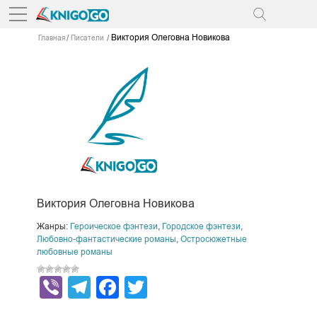
Виктория Олеговна Новикова
Главная
Писатели
Виктория Олеговна Новикова
Жанры:
Героическое фэнтези
,
Городское фэнтези
,
Любовно-фантастические романы
,
Остросюжетные
любовные романы
Viber
Telegram
Facebook
Twitter