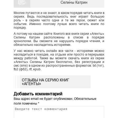
Селины Катрин
Многие путаются и не знают, в каком порядке читать книги в
сериях. Ведь последовательность книг играет большую
роль - в сериях часто одни и те же герои, сюжет или
событие. Именно поэтому лучше всего читать книги по
порядку.
А потому на нашем сайте Книгого все книги серии «Агенты»
Селины Катрин расположены в списке в порядке
хронологии. Вы сможете не нарушать порядок чтения, и
обязательно насладитесь историями.
У нас можно читать онлайн все части - историями можно
насладиться в поездке, на отдыхе или просто в перерывах
между работой. Также вы можете скачать книги из серии
«Агенты» Селины Катрин бесплатно, без регистрации и
смс (sms) в одном из распространенных форматов: txt (тхт),
fb2 (фб2), rtf, epub.
ОТЗЫВЫ НА СЕРИЮ КНИГ
«АГЕНТЫ»
Добавить комментарий
Ваш адрес email не будет опубликован.
Обязательные
поля помечены
*