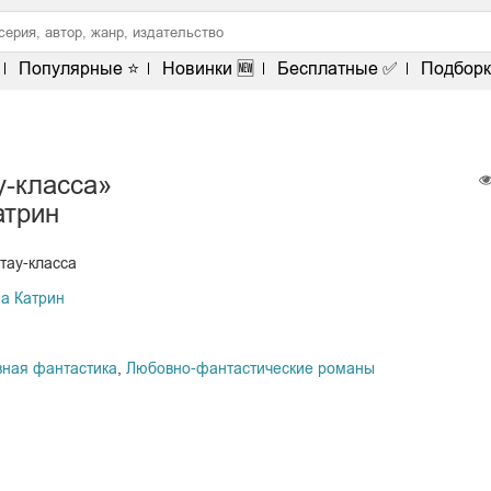
Популярные ⭐
Новинки 🆕
Бесплатные ✅
Подборк
у-класса»
атрин
 тау-класса
а Катрин
вная фантастика
,
Любовно-фантастические романы