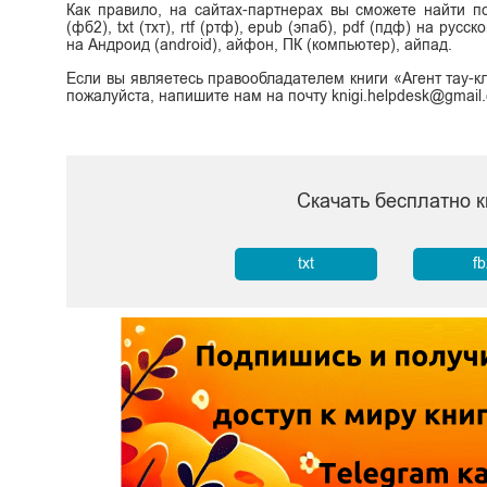
Как правило, на сайтах-партнерах вы сможете найти п
(фб2), txt (тхт), rtf (ртф), epub (эпаб), pdf (пдф) на ру
на Андроид (android), айфон, ПК (компьютер), айпад.
Если вы являетесь правообладателем книги «Агент тау-к
пожалуйста, напишите нам на почту knigi.helpdesk@gmail
Скачать бесплатно к
txt
f