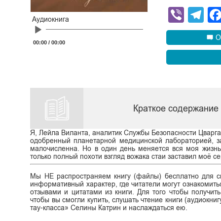
Viber
Te
Аудиокнига
Audio
Player
О
00:00
/
00:00
Краткое содержание 
Я, Лейла Виланта, аналитик Службы Безопасности Цварг
одобренный планетарной медицинской лабораторией, за 
малочисленна. Но в один день меняется вся моя жизнь
только полный похоти взгляд вожака стаи заставил моё с
Мы НЕ распространяем книгу (файлы) бесплатно для ск
информативный характер, где читатели могут ознакомитьс
отзывами и цитатами из книги. Для того чтобы получит
чтобы вы смогли купить, слушать чтение книги (аудиокниг
тау-класса» Селины Катрин и наслаждаться ею.