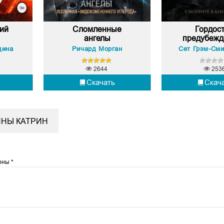
ий
Сломленные
Гордост
ангелы
предубежде
дина
Ричард Морган
Сет Грэм-Сми
2644
253
Скачать
Скач
ИНЫ КАТРИН
чены
*