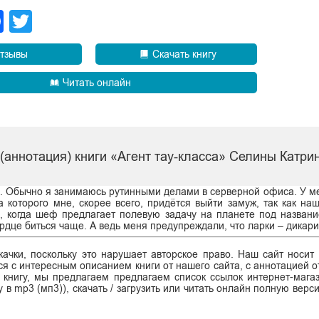
legram
Facebook
Twitter
тзывы
Скачать книгу
Читать онлайн
(аннотация) книги «Агент тау-класса» Селины Катри
а. Обычно я занимаюсь рутинными делами в серверной офиса. У ме
которого мне, скорее всего, придётся выйти замуж, так как на
, когда шеф предлагает полевую задачу на планете под назван
ердце биться чаще. А ведь меня предупреждали, что ларки – дикари
ачки, поскольку это нарушает авторское право. Наш сайт носит
я с интересным описанием книги от нашего сайта, с аннотацией от
ь книгу, мы предлагаем предлагаем список ссылок интернет-магаз
у в mp3 (мп3)), скачать / загрузить или читать онлайн полную верс