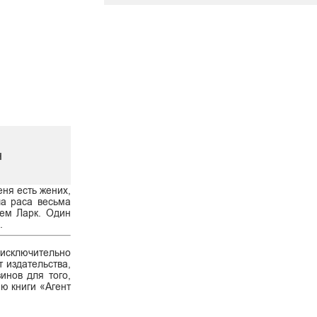
н
ня есть жених,
ша раса весьма
ием Ларк. Один
.
 исключительно
 издательства,
инов для того,
ию книги «Агент