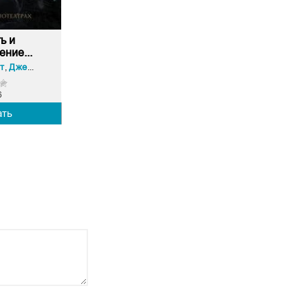
ь и
ние...
т
Джейн Остин
,
6
ать