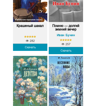
Крашеный шакал
Помню — долгий
зимний вечер
Иван Бунин
282
257
Скачать
Скачать