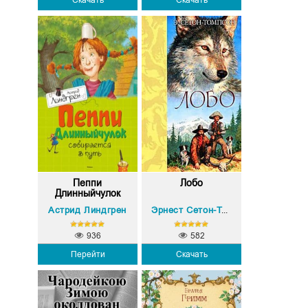
Скачать
Скачать
Пеппи
Лобо
Длинныйчулок
собир...
Астрид Линдгрен
Эрнест Сетон-Томпсон
936
582
Перейти
Скачать