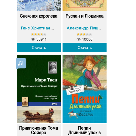
Снежная королева
Руслан и Людмила
Ганс Христиан Андерсен
Александр Пушкин
38911
10080
Скачать
Скачать
Приключения Тома
Пеппи
Сойера
Длинныйчулок в