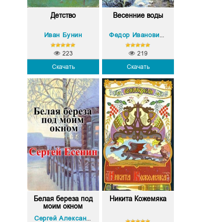
Детство
Весенние воды
Иван Бунин
Федор Иванович Тютчев
223
219
Скачать
Скачать
Белая береза под
Никита Кожемяка
моим окном
Сергей Александрович Есенин