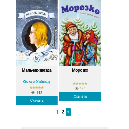
Мальчик-звезда
Морозко
Оскар Уайльд
141
142
Скачать
Скачать
1
2
»