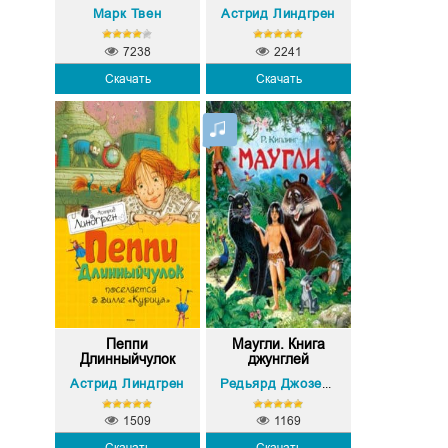
стр...
Марк Твен
Астрид Линдгрен
7238
2241
Скачать
Скачать
Пеппи
Маугли. Книга
Длинныйчулок
джунглей
посел...
Астрид Линдгрен
Редьярд Джозеф Киплинг
1509
1169