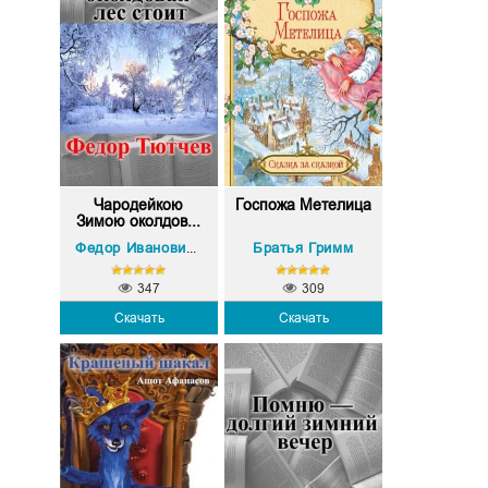
Чародейкою
Госпожа Метелица
Зимою околдов...
Братья Гримм
Федор Иванович Тютчев
347
309
Скачать
Скачать