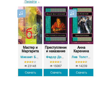
Перейти
хи растут,
Мастер и
Преступление
Анна
Тихий
к звезды
Маргарита
и наказание
Каренина
Марина Цветаева
Михаил Булгаков
Федор Достоевский
Лев Толстой
23148
15067
14239
Скачать
Скачать
Скачать
214
13
Скачать
Скач