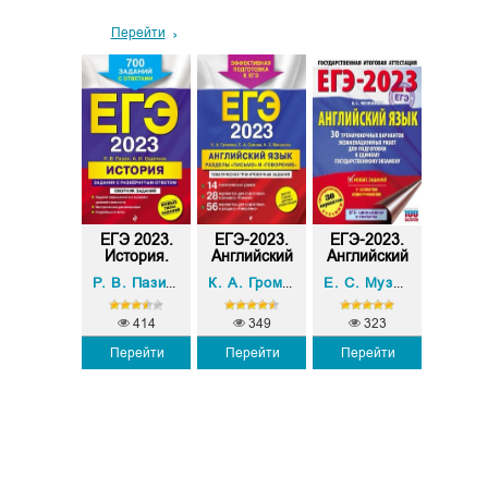
Перейти
ГЭ 2023.
ЕГЭ 2023.
ЕГЭ-2023.
ЕГЭ-2023.
ОГЭ-2
тература.
История.
Английский
Английский
Англи
Тр...
Задан...
язы...
язы...
язы
. Г. Живейнова
А. И. Ощепков
А. З. Манукова
С. А. О
Е. А. Самойлова
Р. В. Пазин
,
К. А. Громова
,
Е. С. Музланова
,
414
349
323
Перейти
Перейти
Перейти
88
2