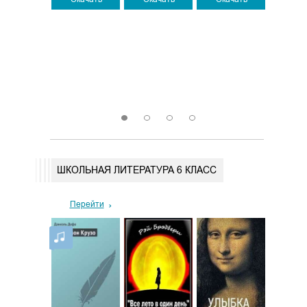
257
2
Скачать
Скач
1
2
3
4
ШКОЛЬНАЯ ЛИТЕРАТУРА 6 КЛАСС
Перейти