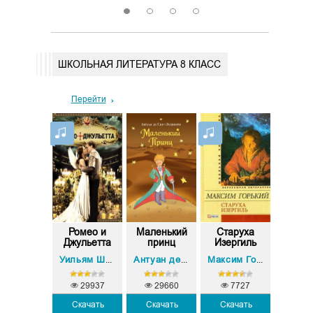
1
2
3
4
ШКОЛЬНАЯ ЛИТЕРАТУРА 8 КЛАСС
Перейти
оробей
Ромео и
Маленький
Старуха
Дон К
Джульетта
принц
Изергиль
Иван Тургенев
Уильям Шекспир
Антуан де Сент-Экзюпери
Максим Горький
29937
29660
7727
Скачать
Скачать
Скачать