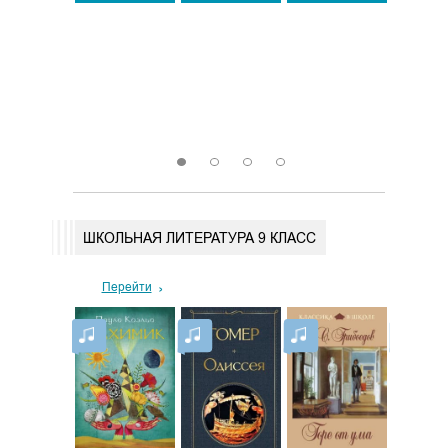
160
7
Скачать
Скач
1
2
3
4
ШКОЛЬНАЯ ЛИТЕРАТУРА 9 КЛАСС
Перейти