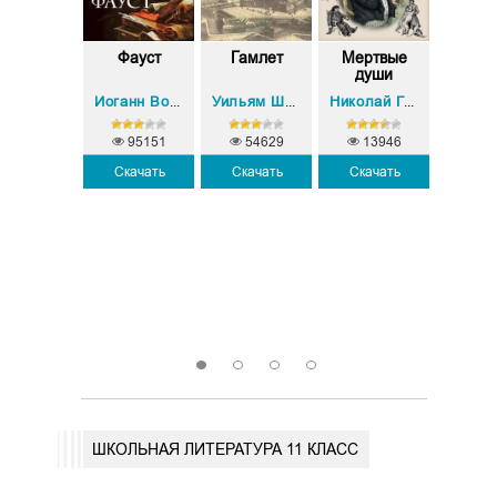
расное и
Фауст
Гамлет
Мертвые
Евге
черное
души
Оне
Стендаль (Мари-Анри Бейль)
Иоганн Вольфганг Гете
Уильям Шекспир
Николай Гоголь
95151
54629
13946
Скачать
Скачать
Скачать
3278
12
Скачать
Скач
1
2
3
4
ШКОЛЬНАЯ ЛИТЕРАТУРА 11 КЛАСС