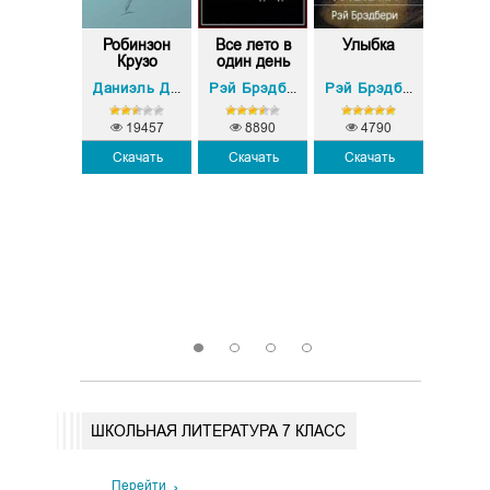
дественская
Робинзон
Все лето в
Улыбка
Кон
снь в п...
Крузо
один день
розо
гри
Чарльз Диккенс
Даниэль Дефо
Рэй Брэдбери
Рэй Брэдбери
19457
8890
4790
Скачать
Скачать
Скачать
519
2
Скачать
Скач
1
2
3
4
ШКОЛЬНАЯ ЛИТЕРАТУРА 7 КЛАСС
Перейти