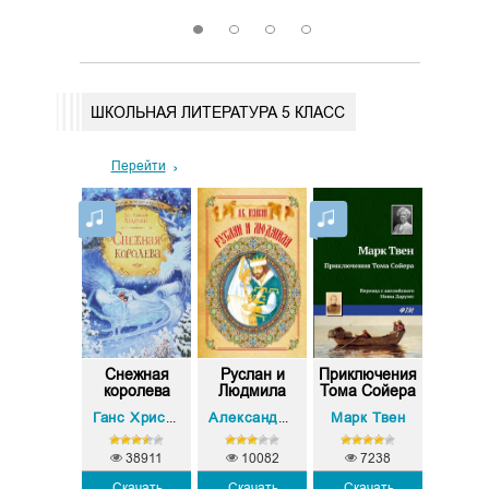
1
2
3
4
ШКОЛЬНАЯ ЛИТЕРАТУРА 5 КЛАСС
Перейти
омню —
Снежная
Руслан и
Приключения
Пеп
долгий
королева
Людмила
Тома Сойера
Длинны
ний вечер
в ст
ан Бунин
Марк Твен
Ганс Христиан Андерсен
Александр Пушкин
38911
10082
7238
Скачать
Скачать
Скачать