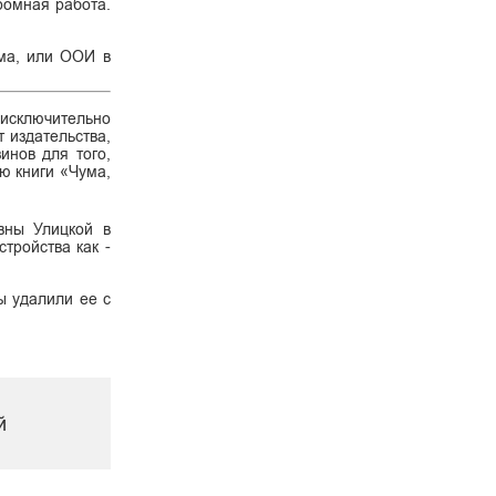
ромная работа.
ума, или ООИ в
 исключительно
 издательства,
инов для того,
ию книги «Чума,
вны Улицкой в
стройства как -
ы удалили ее с
й