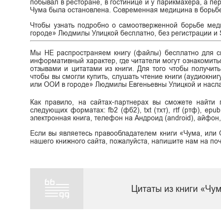
побывал в ресторане, в гостинице и у парикмахера, а п
Чума была остановлена. Современная медицина в борьбе
Чтобы узнать подробно о самоотверженной борьбе мед
городе» Людмилы Улицкой бесплатно, без регистрации и SM
Мы НЕ распространяем книгу (файлы) бесплатно для ск
информативный характер, где читатели могут ознакомитьс
отзывами и цитатами из книги. Для того чтобы получит
чтобы вы смогли купить, слушать чтение книги (аудиокниг
или ООИ в городе» Людмилы Евгеньевны Улицкой и насл
Как правило, на сайтах-партнерах вы сможете найти
следующих форматах: fb2 (фб2), txt (тхт), rtf (ртф), epu
электронная книга, телефон на Андроид (android), айфон,
Если вы являетесь правообладателем книги «Чума, или
нашего книжного сайта, пожалуйста, напишите нам на поч
Цитаты из книги «Чу