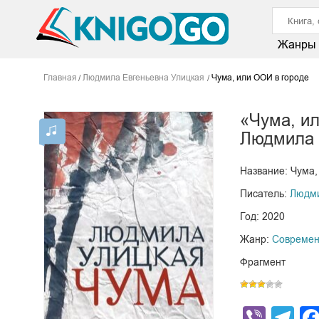
Жанры
Главная
Людмила Евгеньевна Улицкая
Чума, или ООИ в городе
«Чума, и
Людмила 
Название: Чума,
Писатель:
Людми
Год: 2020
Жанр:
Современ
Фрагмент
Viber
Te