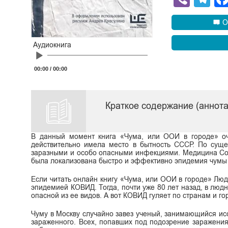
О
Аудиокнига
Audio
Player
00:00
/
00:00
Краткое содержание (аннот
В данный момент книга «Чума, или ООИ в городе» оче
действительно имела место в бытность СССР. По сущес
заразными и особо опасными инфекциями. Медицина Сов
была локализована быстро и эффективно эпидемия чумы
Если читать онлайн книгу «Чума, или ООИ в городе» Лю
эпидемией КОВИД. Тогда, почти уже 80 лет назад, в люд
опасной из ее видов. А вот КОВИД гуляет по странам и го
Чуму в Москву случайно завез ученый, занимающийся ис
зараженного. Всех, попавших под подозрение заражения