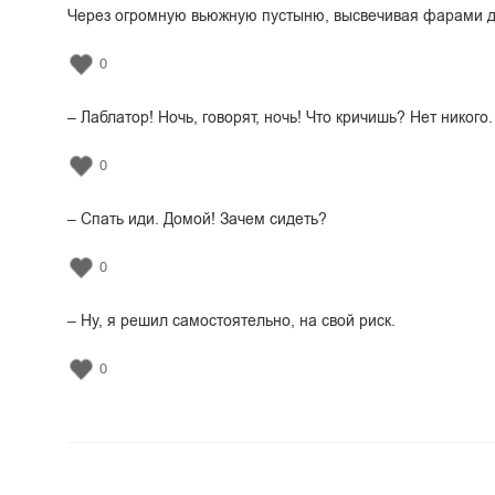
Через огромную вьюжную пустыню, высвечивая фарами дро
0
– Лаблатор! Ночь, говорят, ночь! Что кричишь? Нет никого.
0
– Спать иди. Домой! Зачем сидеть?
0
– Ну, я решил самостоятельно, на свой риск.
0