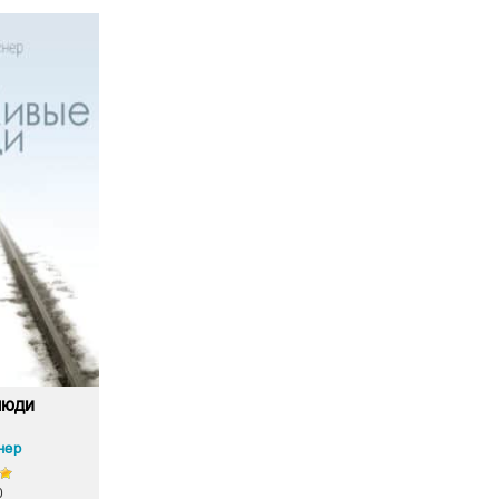
люди
нер
0