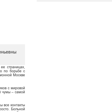
еньевны
ее страницах,
во по борьбе с
лионной Москве
иков с мировой
й чумы – самой
ы все контакты
росто. Больной