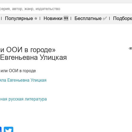
Популярные ⭐
Новинки 🆕
Бесплатные ✅
Подборк
ли ООИ в городе»
Евгеньевна Улицкая
 или ООИ в городе
ла Евгеньевна Улицкая
ная русская литература
legram
Facebook
Twitter