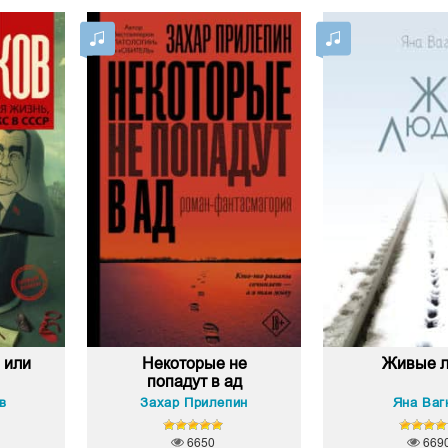
 или
Некоторые не
Живые 
попадут в ад
в
Захар Прилепин
Яна Ваг
6650
669