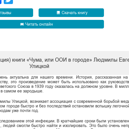
тзывы
Скачать книгу
Читать онлайн
ация) книги «Чума, или ООИ в городе» Людмилы Евг
Улицкой
нь актуальна для нашего времени. История, рассказанная на 
тву, это произведение может быть использовано как руководст
етского Союза в 1939 году оказалась на должном уровне. В мил
 в самом ее зародыше.
дмилы Улицкой, возникает ассоциация с современной борьбой мед
ном городе быстро и без последствий остановили вспышку легочно
родам уже почти год.
следованием этой инфекции. В кратчайшие сроки были установлен
, людей смогли быстро найти и изолировать. Это было очень неп