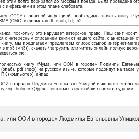
еред этим долго добирался до Москвы в поезде. Была проведена ог
 с инфекциями в этом плане слабовата.
иков СССР с опасной инфекцией, необходимо скачать книгу «Ч
S (СМС) в форматах rtf, epub, txt, fb2.
ачки, поскольку это нарушает авторское право. Наш сайт носит
я с интересным описанием книги от нашего сайта, с аннотацией от
ь книгу, мы предлагаем предлагаем список ссылок интернет-магаз
у в mp3 (мп3)), скачать / загрузить или читать онлайн полную верс
аждаться ею.
 полностью книгу «Чума, или ООИ в городе» Людмилы Евгенье
b (эпаб), pdf (пдф) на русском языке, которые подойдут на такие у
 ПК (компьютер), айпад.
 ООИ в городе» Людмилы Евгеньевны Улицкой и желаете, чтобы м
ту knigi.helpdesk@gmail.com и мы в кратчайшие сроки ее удалим.
ма, или ООИ в городе» Людмилы Евгеньевны Улицко