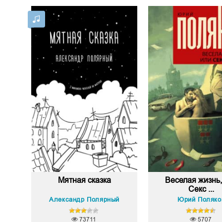
Мятная сказка
Веселая жизнь,
Секс ...
Александр Полярный
Юрий Поляко
73711
5707