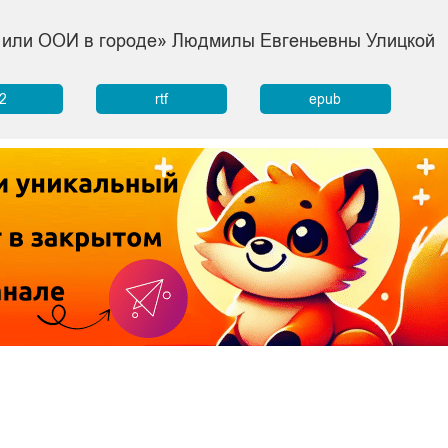
, или ООИ в городе» Людмилы Евгеньевны Улицкой
b2
rtf
epub