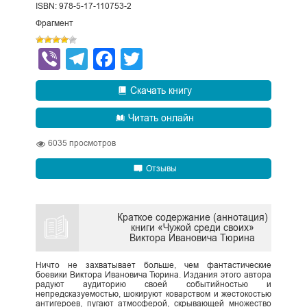
ISBN: 978-5-17-110753-2
Фрагмент
Viber
Telegram
Facebook
Twitter
Скачать книгу
Читать онлайн
6035
просмотров
Отзывы
Краткое содержание (аннотация)
книги «Чужой среди своих»
Виктора Ивановича Тюрина
Ничто не захватывает больше, чем фантастические
боевики Виктора Ивановича Тюрина. Издания этого автора
радуют аудиторию своей событийностью и
непредсказуемостью, шокируют коварством и жестокостью
антигероев, пугают атмосферой, скрывающей множество