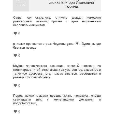
своих» Виктора Ивановича
Тюрина
Саша, как оказалось, отлично владел немецким
разговорным языком, причем с ярко выраженным
берлинским акцентом
0
в глазах притаился страх. Неужели узнал?! – Дугин, ты где
был три месяца
0
Клубок человеческого сознания, который состоял из
миллиардов нитей, отвечающих за умственное, душевное и
телесное здоровье, стал разматываться, раскидывая в
разные стороны обрывки.
0
Перед моими глазами прошла жизнь человека, юноши
семнадцати лет, с мельчайшими деталями и
подробностями,
0