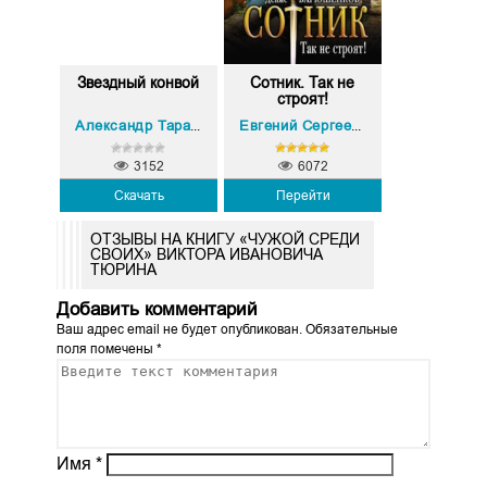
Звездный конвой
Сотник. Так не
строят!
Юрий Тарарев
Д
Александр Тарарев
,
Евгений Сергеевич Красницкий
,
3152
6072
Скачать
Перейти
ОТЗЫВЫ НА КНИГУ «ЧУЖОЙ СРЕДИ
СВОИХ» ВИКТОРА ИВАНОВИЧА
ТЮРИНА
Добавить комментарий
Ваш адрес email не будет опубликован.
Обязательные
поля помечены
*
Имя
*