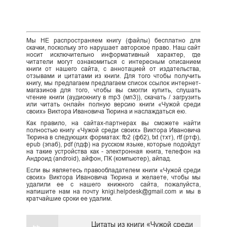
Мы НЕ распространяем книгу (файлы) бесплатно для
скачки, поскольку это нарушает авторское право. Наш сайт
носит исключительно информативный характер, где
читатели могут ознакомиться с интересным описанием
книги от нашего сайта, с аннотацией от издательства,
отзывами и цитатами из книги. Для того чтобы получить
книгу, мы предлагаем предлагаем список ссылок интернет-
магазинов для того, чтобы вы смогли купить, слушать
чтение книги (аудиокнигу в mp3 (мп3)), скачать / загрузить
или читать онлайн полную версию книги «Чужой среди
своих» Виктора Ивановича Тюрина и наслаждаться ею.
Как правило, на сайтах-партнерах вы сможете найти
полностью книгу «Чужой среди своих» Виктора Ивановича
Тюрина в следующих форматах: fb2 (фб2), txt (тхт), rtf (ртф),
epub (эпаб), pdf (пдф) на русском языке, которые подойдут
на такие устройства как - электронная книга, телефон на
Андроид (android), айфон, ПК (компьютер), айпад.
Если вы являетесь правообладателем книги «Чужой среди
своих» Виктора Ивановича Тюрина и желаете, чтобы мы
удалили ее с нашего книжного сайта, пожалуйста,
напишите нам на почту knigi.helpdesk@gmail.com и мы в
кратчайшие сроки ее удалим.
Цитаты из книги «Чужой среди