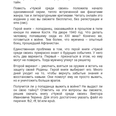
тайн.
Повесть «Чужой среди своих» положила начало
одноименной серии, тепло встреченной как фанатами
жанра, так и литературными критиками. Читать онлайн это
издание у нас вы сможете бесплатно, без регистрации и
sms (смс).
Герой книги – попаданец, оказавшийся в прошлом в теле
юноши по имени Костя. На дворе 1940 год. Что делать
человеку, попавшему сюда из XXI века? Конечно же,
готовиться к войне. Тем более, что мужчина – опытный
боец, прошедший Афганистан.
Единственная проблема в том, что герой книги «Чужой
среди своих» прекрасно знает о будущих событиях. У него
есть два варианта. Первый – признаться в этом, но ему
могут не поверить. Тогда мужчину упекут за решетку.
Второй вариант – умолчать, взяться за оружие и встать на
защиту своей Родины. Герой книги выбирает его. Много
дней уходит на то, чтобы вернуть забытые знания и
восстановить навыки. Они помогут ему не просто выжить,
но и уничтожить больше врагов.
Получится ли у попаданца выжить в войне? Не выдаст ли
он свою тайну? Ответить на эти вопросы вы сможете,
решив скачать книгу «Чужой среди своих» Виктора
Ивановича Тюрина. Для этого достаточно указать файл из
перечня: fb2, rtf, txt или epub.