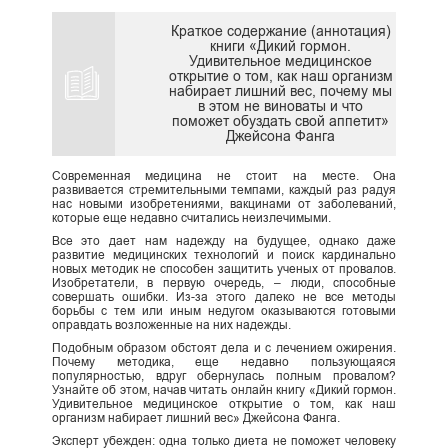
Краткое содержание (аннотация)
книги «Дикий гормон.
Удивительное медицинское
открытие о том, как наш организм
набирает лишний вес, почему мы
в этом не виноваты и что
поможет обуздать свой аппетит»
Джейсона Фанга
Современная медицина не стоит на месте. Она
развивается стремительными темпами, каждый раз радуя
нас новыми изобретениями, вакцинами от заболеваний,
которые еще недавно считались неизлечимыми.
Все это дает нам надежду на будущее, однако даже
развитие медицинских технологий и поиск кардинально
новых методик не способен защитить ученых от провалов.
Изобретатели, в первую очередь, – люди, способные
совершать ошибки. Из-за этого далеко не все методы
борьбы с тем или иным недугом оказываются готовыми
оправдать возложенные на них надежды.
Подобным образом обстоят дела и с лечением ожирения.
Почему методика, еще недавно пользующаяся
популярностью, вдруг обернулась полным провалом?
Узнайте об этом, начав читать онлайн книгу «Дикий гормон.
Удивительное медицинское открытие о том, как наш
организм набирает лишний вес» Джейсона Фанга.
Эксперт убежден: одна только диета не поможет человеку