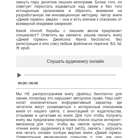
скинуть пару десятков лишних килограмм. Более того, он
советует перестать издеваться над своим и без того
истощенным организмом и обратить внимание на
разработанную им инновационную методику. Автор книги
«Дикий гормон» уверен – она и есть ключом к спасению от
всемирной эпидемии ожирения.
Какой способ борьбы с лишним весом предлагает
специалист? Ответить вы сможете, решив скачать книгу
«Дикий гормон» Джейсона Фанга бесплатно, без
регистрации и sms (смс) любым файлом из перечня: fb2, txt,
rtf, epub.
Слушать аудиокнигу онлайн
Audio
Player
00:00
/
00:00
Мы НЕ распространяем книгу (файлы) бесплатно для
скачки, поскольку это нарушает авторское право. Наш сайт
носит исключительно информативный характер, где
читатели могут ознакомиться с интересным описанием
книги от нашего сайта, с аннотацией от издательства,
отзывами и цитатами из книги. Для того чтобы получить
книгу, мы предлагаем предлагаем список ссылок интернет-
магазинов для того, чтобы вы смогли купить, слушать
чтение книги (аудиокнигу в mp3 (мп3)), скачать / загрузить
или читать онлайн полную версию книги «Дикий гормон.
Удивительное медицинское открытие о том, как наш