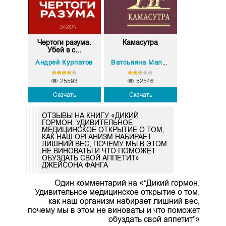
Чертоги разума.
Камасутра
Убей в с...
Андрей Курпатов
Ватсьяяна Малланага
25593
52546
Скачать
Скачать
ОТЗЫВЫ НА КНИГУ «ДИКИЙ
ГОРМОН. УДИВИТЕЛЬНОЕ
МЕДИЦИНСКОЕ ОТКРЫТИЕ О ТОМ,
КАК НАШ ОРГАНИЗМ НАБИРАЕТ
ЛИШНИЙ ВЕС, ПОЧЕМУ МЫ В ЭТОМ
НЕ ВИНОВАТЫ И ЧТО ПОМОЖЕТ
ОБУЗДАТЬ СВОЙ АППЕТИТ»
ДЖЕЙСОНА ФАНГА
Один комментарий на «“Дикий гормон.
Удивительное медицинское открытие о том,
как наш организм набирает лишний вес,
почему мы в этом не виноваты и что поможет
обуздать свой аппетит”»