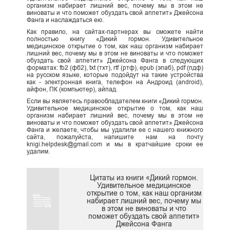
организм набирает лишний вес, почему мы в этом не
виноваты и что поможет обуздать свой аппетит» Джейсона
Фанга и наслаждаться ею.
Как правило, на сайтах-партнерах вы сможете найти
полностью книгу «Дикий гормон. Удивительное
медицинское открытие о том, как наш организм набирает
лишний вес, почему мы в этом не виноваты и что поможет
обуздать свой аппетит» Джейсона Фанга в следующих
форматах: fb2 (фб2), txt (тхт), rtf (ртф), epub (эпаб), pdf (пдф)
на русском языке, которые подойдут на такие устройства
как - электронная книга, телефон на Андроид (android),
айфон, ПК (компьютер), айпад.
Если вы являетесь правообладателем книги «Дикий гормон.
Удивительное медицинское открытие о том, как наш
организм набирает лишний вес, почему мы в этом не
виноваты и что поможет обуздать свой аппетит» Джейсона
Фанга и желаете, чтобы мы удалили ее с нашего книжного
сайта, пожалуйста, напишите нам на почту
knigi.helpdesk@gmail.com и мы в кратчайшие сроки ее
удалим.
Цитаты из книги «Дикий гормон.
Удивительное медицинское
открытие о том, как наш организм
набирает лишний вес, почему мы
в этом не виноваты и что
поможет обуздать свой аппетит»
Джейсона Фанга