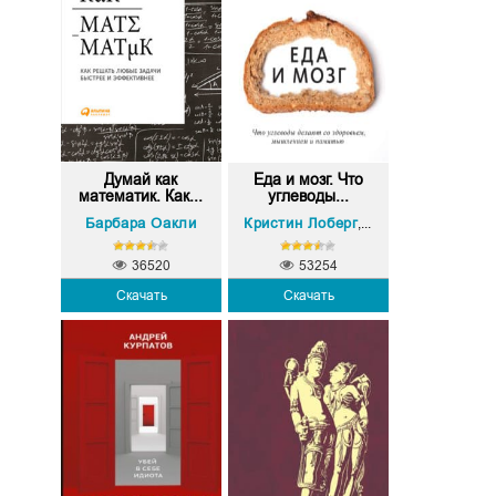
Думай как
Еда и мозг. Что
математик. Как...
углеводы...
Барбара Оакли
Кристин Лоберг
Дэвид Перлмутте
,
36520
53254
Скачать
Скачать