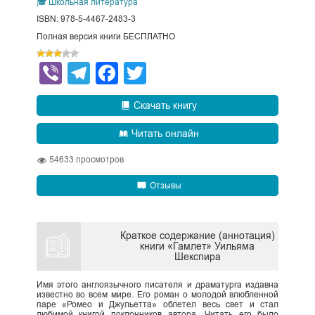
🎓 Школьная литература
ISBN: 978-5-4467-2483-3
Полная версия книги БЕСПЛАТНО
Viber
Telegram
Facebook
Twitter
Скачать книгу
Читать онлайн
54633
просмотров
Отзывы
Краткое содержание (аннотация)
книги «Гамлет» Уильяма
Шекспира
Имя этого англоязычного писателя и драматурга издавна
известно во всем мире. Его роман о молодой влюбленной
паре «Ромео и Джульетта» облетел весь свет и стал
любимой книгой поклонников автора. Читать его было