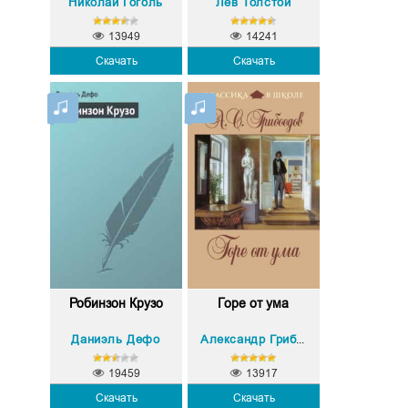
Николай Гоголь
Лев Толстой
13949
14241
Скачать
Скачать
Робинзон Крузо
Горе от ума
Даниэль Дефо
Александр Грибоедов
19459
13917
Скачать
Скачать