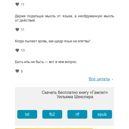
11
Держи подальше мысль от языка, а необдуманную мысль
от действий.
11
Когда пылает кровь, как щедр язык на клятвы!
10
Быть иль не быть — вот в чем вопрос.
8
Все цитаты
Скачать бесплатно книгу «Гамлет»
Уильяма Шекспира
txt
fb2
rtf
epub