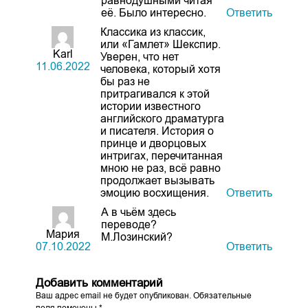
равнодушными читая
её. Было интересно.
Ответить
Классика из классик,
или «Гамлет» Шекспир.
Karl
Уверен, что нет
11.06.2022
человека, который хотя
бы раз не
притрагивался к этой
истории известного
английского драматурга
и писателя. История о
принце и дворцовых
интригах, перечитанная
мною не раз, всё равно
продолжает вызывать
эмоцию восхищения.
Ответить
А в чьём здесь
переводе?
Мария
М.Лозинский?
07.10.2022
Ответить
Добавить комментарий
Ваш адрес email не будет опубликован.
Обязательные