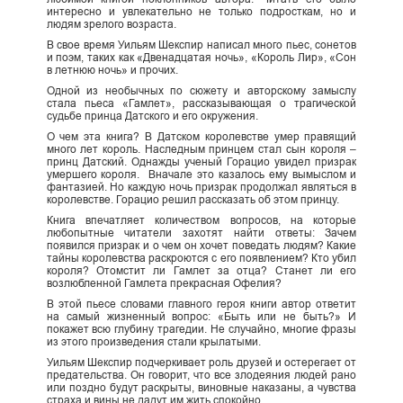
интересно и увлекательно не только подросткам, но и
людям зрелого возраста.
В свое время Уильям Шекспир написал много пьес, сонетов
и поэм, таких как «Двенадцатая ночь», «Король Лир», «Сон
в летнюю ночь» и прочих.
Одной из необычных по сюжету и авторскому замыслу
стала пьеса «Гамлет», рассказывающая о трагической
судьбе принца Датского и его окружения.
О чем эта книга? В Датском королевстве умер правящий
много лет король. Наследным принцем стал сын короля –
принц Датский. Однажды ученый Горацио увидел призрак
умершего короля. Вначале это казалось ему вымыслом и
фантазией. Но каждую ночь призрак продолжал являться в
королевстве. Горацио решил рассказать об этом принцу.
Книга впечатляет количеством вопросов, на которые
любопытные читатели захотят найти ответы: Зачем
появился призрак и о чем он хочет поведать людям? Какие
тайны королевства раскроются с его появлением? Кто убил
короля? Отомстит ли Гамлет за отца? Станет ли его
возлюбленной Гамлета прекрасная Офелия?
В этой пьесе словами главного героя книги автор ответит
на самый жизненный вопрос: «Быть или не быть?» И
покажет всю глубину трагедии. Не случайно, многие фразы
из этого произведения стали крылатыми.
Уильям Шекспир подчеркивает роль друзей и остерегает от
предательства. Он говорит, что все злодеяния людей рано
или поздно будут раскрыты, виновные наказаны, а чувства
страха и вины не дадут им жить спокойно.