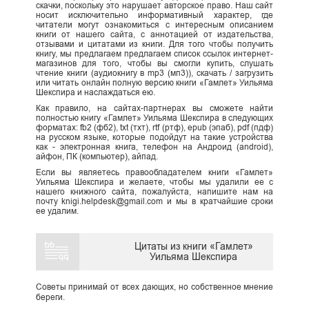
скачки, поскольку это нарушает авторское право. Наш сайт
носит исключительно информативный характер, где
читатели могут ознакомиться с интересным описанием
книги от нашего сайта, с аннотацией от издательства,
отзывами и цитатами из книги. Для того чтобы получить
книгу, мы предлагаем предлагаем список ссылок интернет-
магазинов для того, чтобы вы смогли купить, слушать
чтение книги (аудиокнигу в mp3 (мп3)), скачать / загрузить
или читать онлайн полную версию книги «Гамлет» Уильяма
Шекспира и наслаждаться ею.
Как правило, на сайтах-партнерах вы сможете найти
полностью книгу «Гамлет» Уильяма Шекспира в следующих
форматах: fb2 (фб2), txt (тхт), rtf (ртф), epub (эпаб), pdf (пдф)
на русском языке, которые подойдут на такие устройства
как - электронная книга, телефон на Андроид (android),
айфон, ПК (компьютер), айпад.
Если вы являетесь правообладателем книги «Гамлет»
Уильяма Шекспира и желаете, чтобы мы удалили ее с
нашего книжного сайта, пожалуйста, напишите нам на
почту knigi.helpdesk@gmail.com и мы в кратчайшие сроки
ее удалим.
Цитаты из книги «Гамлет»
Уильяма Шекспира
Советы принимай от всех дающих, но собственное мнение
береги.