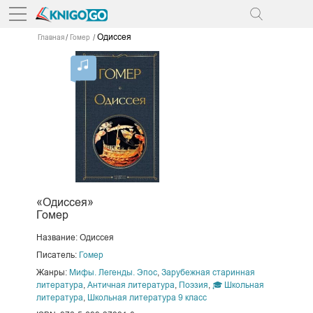
Одиссея
Главная
Гомер
«Одиссея»
Гомер
Название: Одиссея
Писатель:
Гомер
Жанры:
Мифы. Легенды. Эпос
,
Зарубежная старинная
литература
,
Античная литература
,
Поэзия
,
🎓 Школьная
литература
,
Школьная литература 9 класс