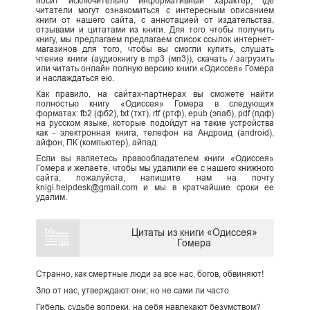
носит исключительно информативный характер, где
читатели могут ознакомиться с интересным описанием
книги от нашего сайта, с аннотацией от издательства,
отзывами и цитатами из книги. Для того чтобы получить
книгу, мы предлагаем предлагаем список ссылок интернет-
магазинов для того, чтобы вы смогли купить, слушать
чтение книги (аудиокнигу в mp3 (мп3)), скачать / загрузить
или читать онлайн полную версию книги «Одиссея» Гомера
и наслаждаться ею.
Как правило, на сайтах-партнерах вы сможете найти
полностью книгу «Одиссея» Гомера в следующих
форматах: fb2 (фб2), txt (тхт), rtf (ртф), epub (эпаб), pdf (пдф)
на русском языке, которые подойдут на такие устройства
как - электронная книга, телефон на Андроид (android),
айфон, ПК (компьютер), айпад.
Если вы являетесь правообладателем книги «Одиссея»
Гомера и желаете, чтобы мы удалили ее с нашего книжного
сайта, пожалуйста, напишите нам на почту
knigi.helpdesk@gmail.com и мы в кратчайшие сроки ее
удалим.
Цитаты из книги «Одиссея»
Гомера
Странно, как смертные люди за все нас, богов, обвиняют!
Зло от нас, утверждают они; но не сами ли часто
Гибель, судьбе вопреки, на себя навлекают безумством?