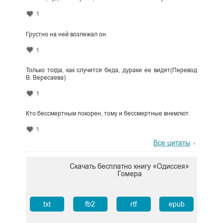
1
Грустно на ней возлежал он
1
Только тогда, как случится беда, дураки ее видят(Перевод
В. Вересаева)
1
Кто бессмертным покорен, тому и бессмертные внемлют.
1
Все цитаты
Скачать бесплатно книгу «Одиссея»
Гомера
txt
fb2
rtf
epub