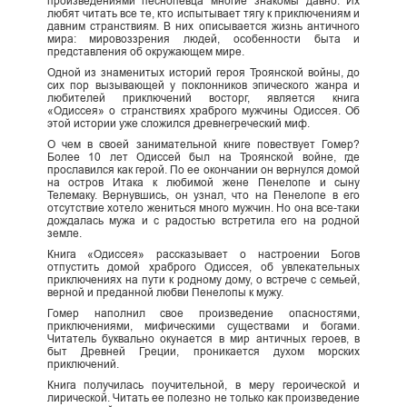
произведениями песнопевца многие знакомы давно. Их
любят читать все те, кто испытывает тягу к приключениям и
давним странствиям. В них описывается жизнь античного
мира: мировоззрения людей, особенности быта и
представления об окружающем мире.
Одной из знаменитых историй героя Троянской войны, до
сих пор вызывающей у поклонников эпического жанра и
любителей приключений восторг, является книга
«Одиссея» о странствиях храброго мужчины Одиссея. Об
этой истории уже сложился древнегреческий миф.
О чем в своей занимательной книге повествует Гомер?
Более 10 лет Одиссей был на Троянской войне, где
прославился как герой. По ее окончании он вернулся домой
на остров Итака к любимой жене Пенелопе и сыну
Телемаку. Вернувшись, он узнал, что на Пенелопе в его
отсутствие хотело жениться много мужчин. Но она все-таки
дождалась мужа и с радостью встретила его на родной
земле.
Книга «Одиссея» рассказывает о настроении Богов
отпустить домой храброго Одиссея, об увлекательных
приключениях на пути к родному дому, о встрече с семьей,
верной и преданной любви Пенелопы к мужу.
Гомер наполнил свое произведение опасностями,
приключениями, мифическими существами и богами.
Читатель буквально окунается в мир античных героев, в
быт Древней Греции, проникается духом морских
приключений.
Книга получилась поучительной, в меру героической и
лирической. Читать ее полезно не только как произведение