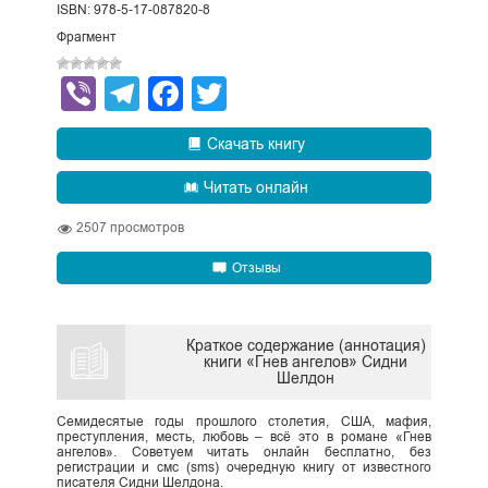
ISBN: 978-5-17-087820-8
Фрагмент
Viber
Telegram
Facebook
Twitter
Скачать книгу
Читать онлайн
2507
просмотров
Отзывы
Краткое содержание (аннотация)
книги «Гнев ангелов» Сидни
Шелдон
Семидесятые годы прошлого столетия, США, мафия,
преступления, месть, любовь – всё это в романе «Гнев
ангелов». Советуем читать онлайн бесплатно, без
регистрации и смс (sms) очередную книгу от известного
писателя Сидни Шелдона.