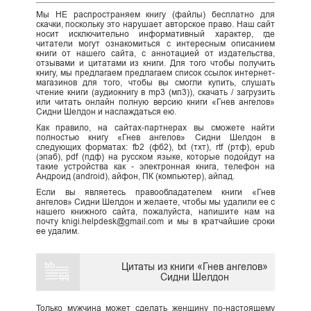
Мы НЕ распространяем книгу (файлы) бесплатно для
скачки, поскольку это нарушает авторское право. Наш сайт
носит исключительно информативный характер, где
читатели могут ознакомиться с интересным описанием
книги от нашего сайта, с аннотацией от издательства,
отзывами и цитатами из книги. Для того чтобы получить
книгу, мы предлагаем предлагаем список ссылок интернет-
магазинов для того, чтобы вы смогли купить, слушать
чтение книги (аудиокнигу в mp3 (мп3)), скачать / загрузить
или читать онлайн полную версию книги «Гнев ангелов»
Сидни Шелдон и наслаждаться ею.
Как правило, на сайтах-партнерах вы сможете найти
полностью книгу «Гнев ангелов» Сидни Шелдон в
следующих форматах: fb2 (фб2), txt (тхт), rtf (ртф), epub
(эпаб), pdf (пдф) на русском языке, которые подойдут на
такие устройства как - электронная книга, телефон на
Андроид (android), айфон, ПК (компьютер), айпад.
Если вы являетесь правообладателем книги «Гнев
ангелов» Сидни Шелдон и желаете, чтобы мы удалили ее с
нашего книжного сайта, пожалуйста, напишите нам на
почту knigi.helpdesk@gmail.com и мы в кратчайшие сроки
ее удалим.
Цитаты из книги «Гнев ангелов»
Сидни Шелдон
Только мужчина может сделать женщину по-настоящему