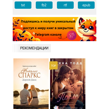
txt
fb2
rtf
epub
РЕКОМЕНДАЦИИ