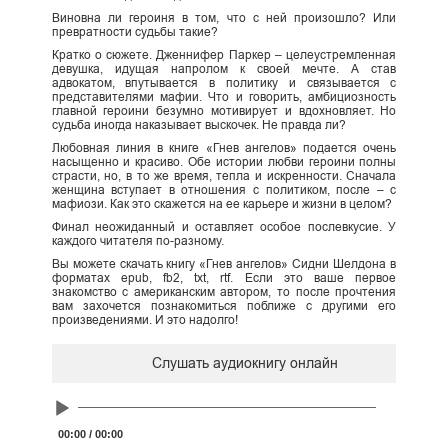
Виновна ли героиня в том, что с ней произошло? Или
превратности судьбы такие?
Кратко о сюжете. Дженнифер Паркер – целеустремленная
девушка, идущая напролом к своей мечте. А став
адвокатом, впутывается в политику и связывается с
представителями мафии. Что и говорить, амбициозность
главной героини безумно мотивирует и вдохновляет. Но
судьба иногда наказывает выскочек. Не правда ли?
Любовная линия в книге «Гнев ангелов» подается очень
насыщенно и красиво. Обе истории любви героини полны
страсти, но, в то же время, тепла и искренности. Сначала
женщина вступает в отношения с политиком, после – с
мафиози. Как это скажется на ее карьере и жизни в целом?
Финал неожиданный и оставляет особое послевкусие. У
каждого читателя по-разному.
Вы можете скачать книгу «Гнев ангелов» Сидни Шелдона в
форматах epub, fb2, txt, rtf. Если это ваше первое
знакомство с американским автором, то после прочтения
вам захочется познакомиться поближе с другими его
произведениями. И это надолго!
Слушать аудиокнигу онлайн
Audio
Player
00:00
/
00:00