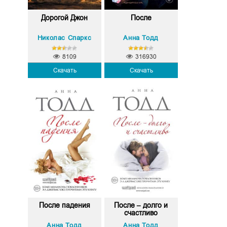
Дорогой Джон
После
Николас Спаркс
Анна Тодд
8109
316930
Скачать
Скачать
После падения
После – долго и
счастливо
Анна Тодд
Анна Тодд