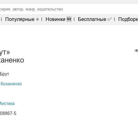
Популярные ⭐
Новинки 🆕
Бесплатные ✅
Подборк
ут»
ханенко
Брут
 Коханенко
Мистика
108867-5