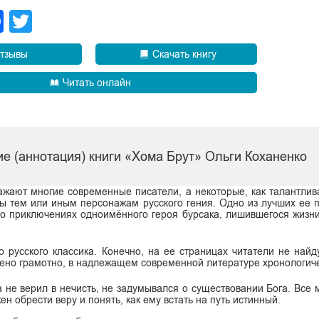
legram
Facebook
Twitter
тзывы
Скачать книгу
Читать онлайн
е (аннотация) книги «Хома Брут» Ольги Коханенко
жают многие современные писатели, а некоторые, как талантлив
ы тем или иным персонажам русского гения. Одно из лучших ее 
о приключениях одноимённого героя бурсака, лишившегося жизни
о русского классика. Конечно, на ее страницах читатели не най
оено грамотно, в надлежащем современной литературе хронологич
а не верил в нечисть, не задумывался о существовании Бога. Все 
ен обрести веру и понять, как ему встать на путь истинный.