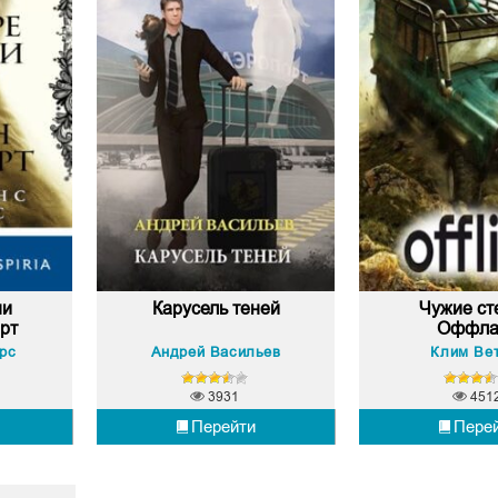
ни
Карусель теней
Чужие ст
рт
Оффла
рс
Андрей Васильев
Клим Ве
3931
451
Перейти
Пере