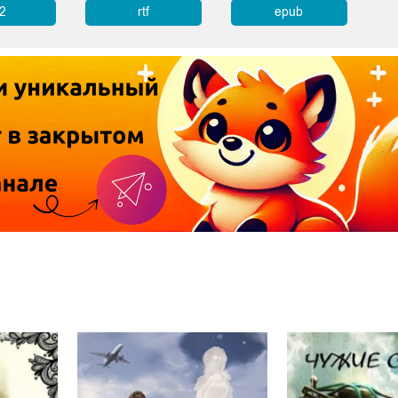
b2
rtf
epub