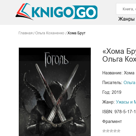
Жанры
Главная
Ольга Коханенко
Хома Брут
«Хома Бр
Ольга Ко
Название: Хома 
Писатель:
Ольга
Год: 2019
Жанр:
Ужасы и 
ISBN: 978-5-17-
Фрагмент