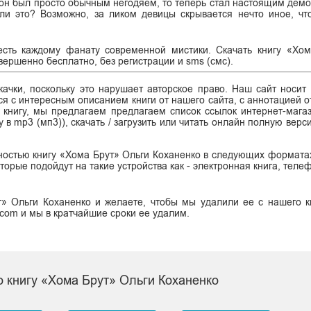
 он был просто обычным негодяем, то теперь стал настоящим демо
ли это? Возможно, за ликом девицы скрывается нечто иное, чт
есть каждому фанату современной мистики. Скачать книгу «Хо
совершенно бесплатно, без регистрации и sms (смс).
ачки, поскольку это нарушает авторское право. Наш сайт носит
я с интересным описанием книги от нашего сайта, с аннотацией от
ь книгу, мы предлагаем предлагаем список ссылок интернет-магаз
у в mp3 (мп3)), скачать / загрузить или читать онлайн полную вер
ностью книгу «Хома Брут» Ольги Коханенко в следующих форматах: 
, которые подойдут на такие устройства как - электронная книга, тел
» Ольги Коханенко и желаете, чтобы мы удалили ее с нашего к
.com и мы в кратчайшие сроки ее удалим.
о книгу «Хома Брут» Ольги Коханенко