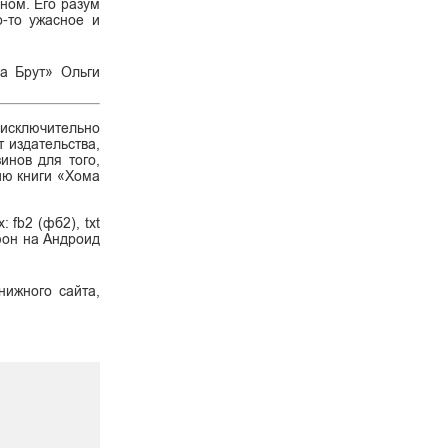
ном. Его разум
о-то ужасное и
ма Брут» Ольги
 исключительно
 издательства,
инов для того,
сию книги «Хома
fb2 (фб2), txt
ефон на Андроид
нижного сайта,