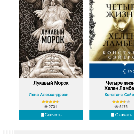
Лукавый Морок
Четыре жиз
Хелен Ламбе
Наталья Тимошенко
Констанс Сэйе
Лена Александровна Обухова
,
2731
5476
Скачать
Скачать