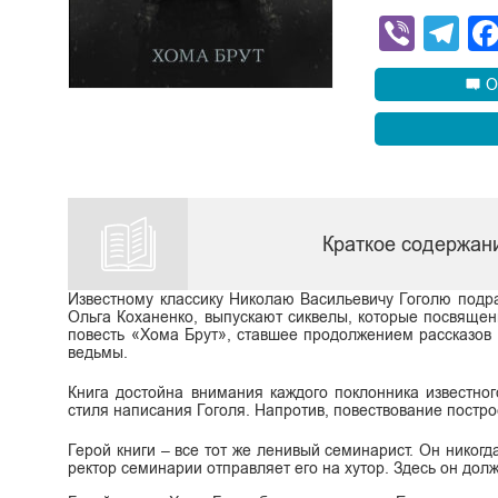
Viber
Te
О
Краткое содержани
Известному классику Николаю Васильевичу Гоголю подра
Ольга Коханенко, выпускают сиквелы, которые посвящен
повесть «Хома Брут», ставшее продолжением рассказов 
ведьмы.
Книга достойна внимания каждого поклонника известног
стиля написания Гоголя. Напротив, повествование постр
Герой книги – все тот же ленивый семинарист. Он никогд
ректор семинарии отправляет его на хутор. Здесь он долж