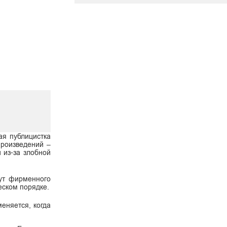
ая публицистка
произведений –
 из-за злобной
дут фирменного
еском порядке.
меняется, когда