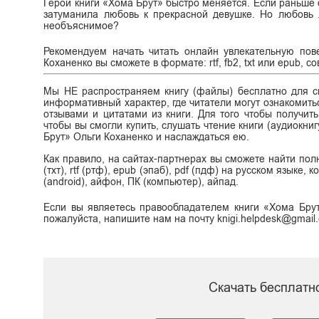
Герой книги «Хома Брут» быстро меняется. Если раньше
затуманила любовь к прекрасной девушке. Но любовь 
необъяснимое?
Рекомендуем начать читать онлайн увлекательную пов
Коханенко вы сможете в формате: rtf, fb2, txt или epub, 
Мы НЕ распространяем книгу (файлы) бесплатно для ск
информативный характер, где читатели могут ознакомитьс
отзывами и цитатами из книги. Для того чтобы получит
чтобы вы смогли купить, слушать чтение книги (аудиокниг
Брут» Ольги Коханенко и наслаждаться ею.
Как правило, на сайтах-партнерах вы сможете найти пол
(тхт), rtf (ртф), epub (эпаб), pdf (пдф) на русском языке
(android), айфон, ПК (компьютер), айпад.
Если вы являетесь правообладателем книги «Хома Брут
пожалуйста, напишите нам на почту knigi.helpdesk@gmail
Скачать бесплатн