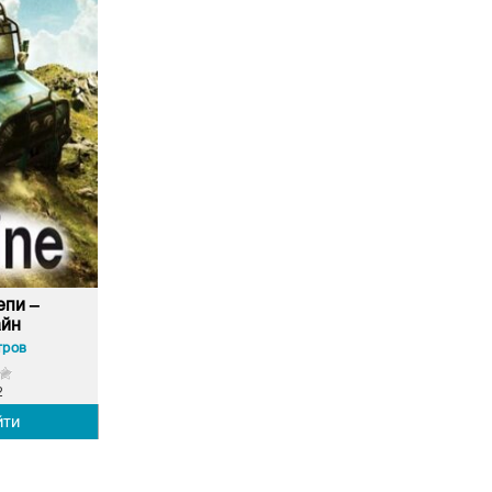
епи –
йн
тров
2
йти