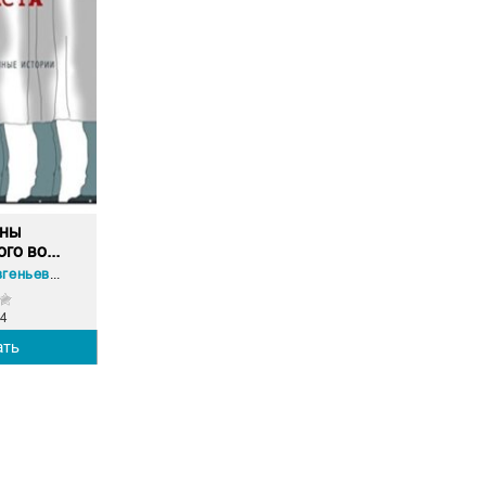
ны
го во...
Александр Евгеньевич Цыпкин
4
ать