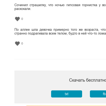
Сочинил страшилку, что ночью гипсовая горнистка у во
раскокали.
0
По аллее шла девочка примерно того же возраста, что
странно подрагивала всем телом, будто в ней что-то лома
0
Скачать бесплатн
txt
f