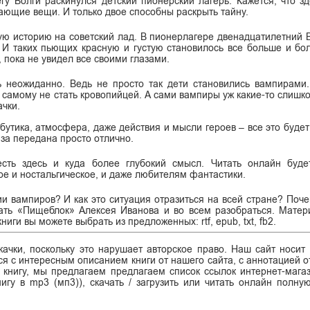
гу Волги раскинулся детский пионерский лагерь. Кажется, что зд
ающие вещи. И только двое способны раскрыть тайну.
ю историю на советский лад. В пионерлагере двенадцатилетний 
о. И таких пьющих красную и густую становилось все больше и бо
 пока не увидел все своими глазами.
ь неожиданно. Ведь не просто так дети становились вампирами.
я самому не стать кровопийцей. А сами вампиры уж какие-то слишк
ачки.
утика, атмосфера, даже действия и мысли героев – все это будет
юза передана просто отлично.
сть здесь и куда более глубокий смысл. Читать онлайн буде
гкое и ностальгическое, и даже любителям фантастики.
ии вампиров? И как это ситуация отразиться на всей стране? Поч
чать «Пищеблок» Алексея Иванова и во всем разобраться. Мате
ги вы можете выбрать из предложенных: rtf, epub, txt, fb2.
ачки, поскольку это нарушает авторское право. Наш сайт носит
я с интересным описанием книги от нашего сайта, с аннотацией от
ь книгу, мы предлагаем предлагаем список ссылок интернет-магаз
нигу в mp3 (мп3)), скачать / загрузить или читать онлайн полну