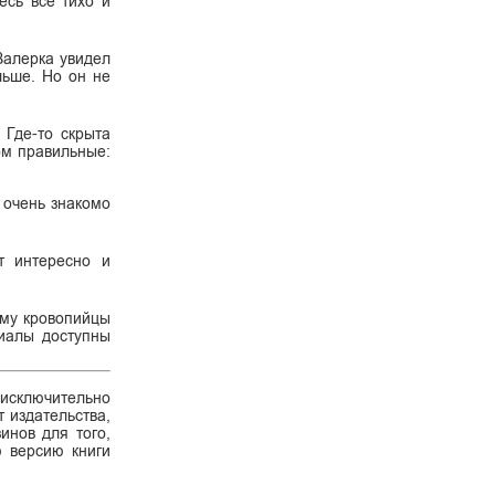
есь все тихо и
Валерка увидел
льше. Но он не
 Где-то скрыта
ом правильные:
 очень знакомо
т интересно и
ему кровопийцы
риалы доступны
 исключительно
 издательства,
инов для того,
ю версию книги