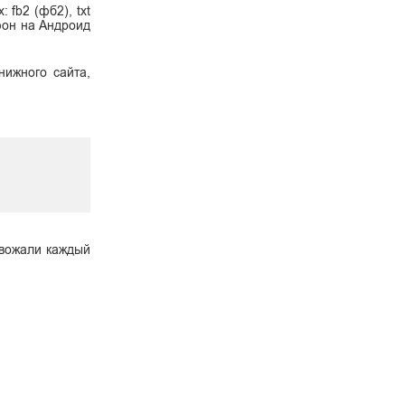
fb2 (фб2), txt
ефон на Андроид
нижного сайта,
овожали каждый