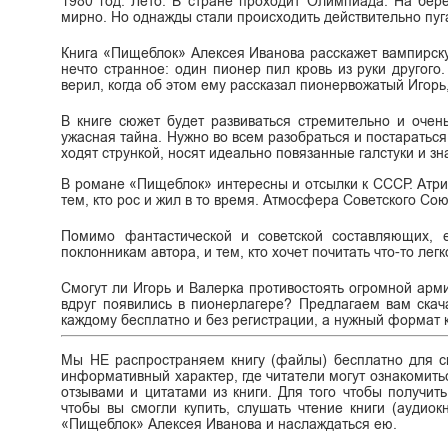
1980 год. Лето. В стране проходит Олимпиада. На бере
мирно. Но однажды стали происходить действительно пуг
Книга «Пищеблок» Алексея Иванова расскажет вампирску
нечто странное: один пионер пил кровь из руки другог
верил, когда об этом ему рассказал пионервожатый Игорь,
В книге сюжет будет развиваться стремительно и очен
ужасная тайна. Нужно во всем разобраться и постаратьс
ходят стрункой, носят идеально повязанные галстуки и зн
В романе «Пищеблок» интересны и отсылки к СССР. Атриб
тем, кто рос и жил в то время. Атмосфера Советского Со
Помимо фантастической и советской составляющих, е
поклонникам автора, и тем, кто хочет почитать что-то ле
Смогут ли Игорь и Валерка противостоять огромной арм
вдруг появились в пионерлагере? Предлагаем вам ска
каждому бесплатно и без регистрации, а нужный формат кни
Мы НЕ распространяем книгу (файлы) бесплатно для ск
информативный характер, где читатели могут ознакомитьс
отзывами и цитатами из книги. Для того чтобы получит
чтобы вы смогли купить, слушать чтение книги (аудиок
«Пищеблок» Алексея Иванова и наслаждаться ею.