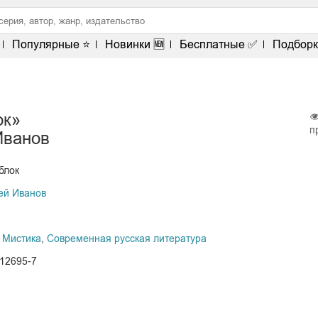
Популярные ⭐
Новинки 🆕
Бесплатные ✅
Подборк
ок»
п
Иванов
блок
ей Иванов
 Мистика
,
Современная русская литература
112695-7