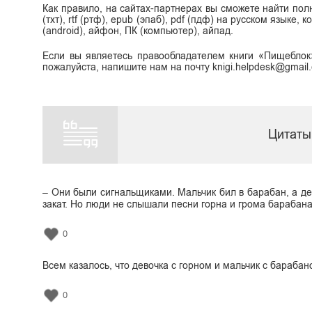
Как правило, на сайтах-партнерах вы сможете найти пол
(тхт), rtf (ртф), epub (эпаб), pdf (пдф) на русском языке
(android), айфон, ПК (компьютер), айпад.
Если вы являетесь правообладателем книги «Пищеблок
пожалуйста, напишите нам на почту knigi.helpdesk@gmail
Цитаты
– Они были сигнальщиками. Мальчик бил в барабан, а де
закат. Но люди не слышали песни горна и грома барабана
0
Всем казалось, что девочка с горном и мальчик с барабан
0