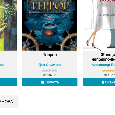
Террор
Женщи
непреклонно
ков
Дэн Симмонс
10208
1837
Скачать
Скач
АНОВА