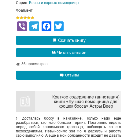
Серия:
Боссы и верные помощницы
Фрагмент
Viber
Telegram
Facebook
Twitter
Скачать книгу
Читать онлайн
36
просмотров
Отзывы
Краткое содержание (аннотация)
книги «Лучшая помощница для
крошек босса» Астры Веер
Я досталась боссу в наказание. Только надо еще
разобраться, кто кого больше терпит. Постоянно видеть
перед собой заносчивого красавца, наблюдать за его
похождениями. Невыносимо же! Но я держусь и работу
свою выполняю. А еще в мои обязанности входит не давать