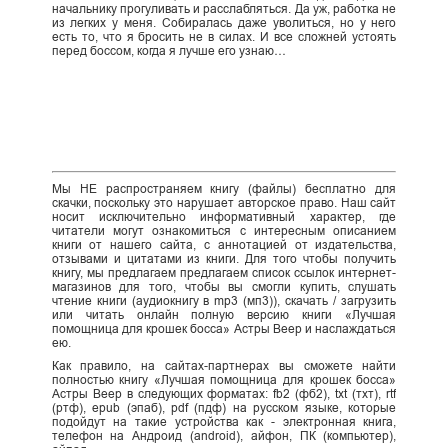
начальнику прогуливать и расслабляться. Да уж, работка не
из легких у меня. Собиралась даже уволиться, но у него
есть то, что я бросить не в силах. И все сложней устоять
перед боссом, когда я лучше его узнаю…
Мы НЕ распространяем книгу (файлы) бесплатно для
скачки, поскольку это нарушает авторское право. Наш сайт
носит исключительно информативный характер, где
читатели могут ознакомиться с интересным описанием
книги от нашего сайта, с аннотацией от издательства,
отзывами и цитатами из книги. Для того чтобы получить
книгу, мы предлагаем предлагаем список ссылок интернет-
магазинов для того, чтобы вы смогли купить, слушать
чтение книги (аудиокнигу в mp3 (мп3)), скачать / загрузить
или читать онлайн полную версию книги «Лучшая
помощница для крошек босса» Астры Веер и наслаждаться
ею.
Как правило, на сайтах-партнерах вы сможете найти
полностью книгу «Лучшая помощница для крошек босса»
Астры Веер в следующих форматах: fb2 (фб2), txt (тхт), rtf
(ртф), epub (эпаб), pdf (пдф) на русском языке, которые
подойдут на такие устройства как - электронная книга,
телефон на Андроид (android), айфон, ПК (компьютер),