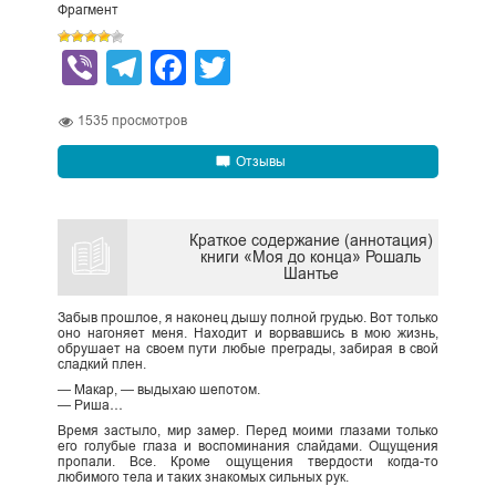
Фрагмент
Viber
Telegram
Facebook
Twitter
1535
просмотров
Отзывы
Краткое содержание (аннотация)
книги «Моя до конца» Рошаль
Шантье
Забыв прошлое, я наконец дышу полной грудью. Вот только
оно нагоняет меня. Находит и ворвавшись в мою жизнь,
обрушает на своем пути любые преграды, забирая в свой
сладкий плен.
— Макар, — выдыхаю шепотом.
— Риша…
Время застыло, мир замер. Перед моими глазами только
его голубые глаза и воспоминания слайдами. Ощущения
пропали. Все. Кроме ощущения твердости когда-то
любимого тела и таких знакомых сильных рук.