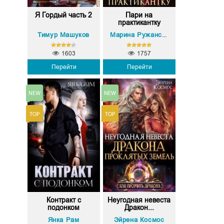
Я Гордый часть 2
Пари на
практикантку
Тимур Машуков
Марина Ружанская
1603
1757
Перейти
Перейти
Контракт с
Неугодная невеста
подонком
Дракон...
Янка Рам
Эйрена Космос