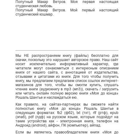
Попутный Макар Ветров. Моя первая настоящая
студенческая любовь.
Попутный Макар Ветров. Мой первый настоящий
студенческий кошмар.
Мы НЕ распространяем книгу (файлы) бесплатно для
скачки, поскольку это нарушает авторское право. Наш сайт
носит исключительно информативный характер, где
читатели могут ознакомиться с интересным описанием
книги от нашего сайта, с аннотацией от издательства,
отзывами и цитатами из книги. Для того чтобы получить
книгу, мы предлагаем предлагаем список ссылок интернет-
магазинов для того, чтобы вы смогли купить, слушать
чтение книги (аудиокнигу в mp3 (мп3)), скачать / загрузить
или читать онлайн полную версию книги «Моя до конца»
Рошаль Шантье и наслаждаться ею.
Как правило, на сайтах-партнерах вы сможете найти
полностью книгу «Моя до конца» Рошаль Шантье в
следующих форматах: fb2 (фб2), txt (тхт), rtf (ртф), epub
(эпаб), pdf (пдф) на русском языке, которые подойдут на
такие устройства как - электронная книга, телефон на
Андроид (android), айфон, ПК (компьютер), айпад.
Если вы являетесь правообладателем книги «Моя до