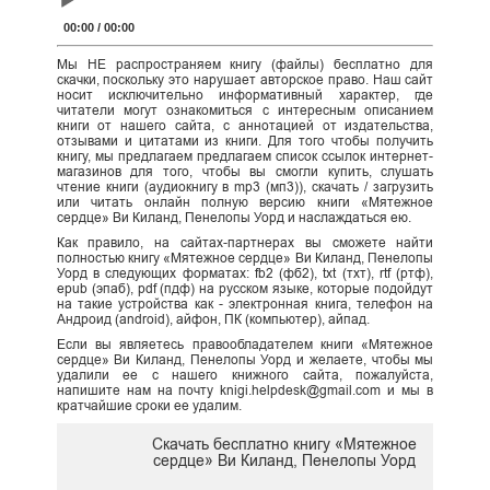
Player
00:00
/
00:00
Мы НЕ распространяем книгу (файлы) бесплатно для
скачки, поскольку это нарушает авторское право. Наш сайт
носит исключительно информативный характер, где
читатели могут ознакомиться с интересным описанием
книги от нашего сайта, с аннотацией от издательства,
отзывами и цитатами из книги. Для того чтобы получить
книгу, мы предлагаем предлагаем список ссылок интернет-
магазинов для того, чтобы вы смогли купить, слушать
чтение книги (аудиокнигу в mp3 (мп3)), скачать / загрузить
или читать онлайн полную версию книги «Мятежное
сердце» Ви Киланд, Пенелопы Уорд и наслаждаться ею.
Как правило, на сайтах-партнерах вы сможете найти
полностью книгу «Мятежное сердце» Ви Киланд, Пенелопы
Уорд в следующих форматах: fb2 (фб2), txt (тхт), rtf (ртф),
epub (эпаб), pdf (пдф) на русском языке, которые подойдут
на такие устройства как - электронная книга, телефон на
Андроид (android), айфон, ПК (компьютер), айпад.
Если вы являетесь правообладателем книги «Мятежное
сердце» Ви Киланд, Пенелопы Уорд и желаете, чтобы мы
удалили ее с нашего книжного сайта, пожалуйста,
напишите нам на почту knigi.helpdesk@gmail.com и мы в
кратчайшие сроки ее удалим.
Скачать бесплатно книгу «Мятежное
сердце» Ви Киланд, Пенелопы Уорд