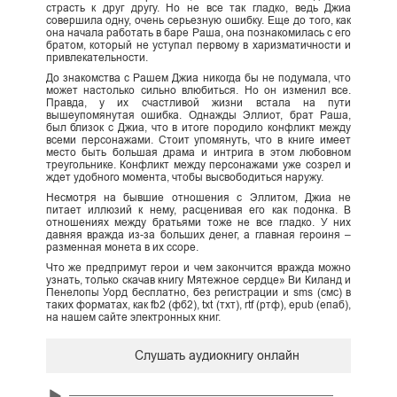
страсть к друг другу. Но не все так гладко, ведь Джиа
совершила одну, очень серьезную ошибку. Еще до того, как
она начала работать в баре Раша, она познакомилась с его
братом, который не уступал первому в харизматичности и
привлекательности.
До знакомства с Рашем Джиа никогда бы не подумала, что
может настолько сильно влюбиться. Но он изменил все.
Правда, у их счастливой жизни встала на пути
вышеупомянутая ошибка. Однажды Эллиот, брат Раша,
был близок с Джиа, что в итоге породило конфликт между
всеми персонажами. Стоит упомянуть, что в книге имеет
место быть большая драма и интрига в этом любовном
треугольнике. Конфликт между персонажами уже созрел и
ждет удобного момента, чтобы высвободиться наружу.
Несмотря на бывшие отношения с Эллитом, Джиа не
питает иллюзий к нему, расценивая его как подонка. В
отношениях между братьями тоже не все гладко. У них
давняя вражда из-за больших денег, а главная героиня –
разменная монета в их ссоре.
Что же предпримут герои и чем закончится вражда можно
узнать, только скачав книгу Мятежное сердце» Ви Киланд и
Пенелопы Уорд бесплатно, без регистрации и sms (смс) в
таких форматах, как fb2 (фб2), txt (тхт), rtf (ртф), epub (епаб),
на нашем сайте электронных книг.
Слушать аудиокнигу онлайн
Audio