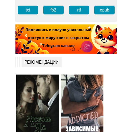
txt
fb2
rtf
epub
РЕКОМЕНДАЦИИ