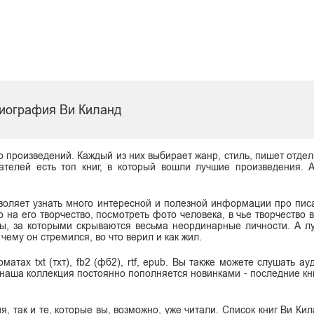
иография Ви Киланд
о произведений. Каждый из них выбирает жанр, стиль, пишет отдел
ателей есть топ книг, в который вошли лучшие произведения. 
воляет узнать много интересной и полезной информации про писа
о на его творчество, посмотреть фото человека, в чье творчество
мы, за которыми скрываются весьма неординарные личности. А л
чему он стремился, во что верил и как жил.
тах txt (тхт), fb2 (фб2), rtf, epub. Вы также можете слушать ау
 наша коллекция постоянно пополняется новинками - последние кн
, так и те, которые вы, возможно, уже читали. Список книг Ви Ки