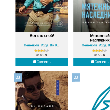
Вот это сноб!
Мятежный
наследник
Пенелопа Уорд
Ви Киланд
Пенелопа Уорд
Ви
,
,
6059
5556
Скачать
Скачать