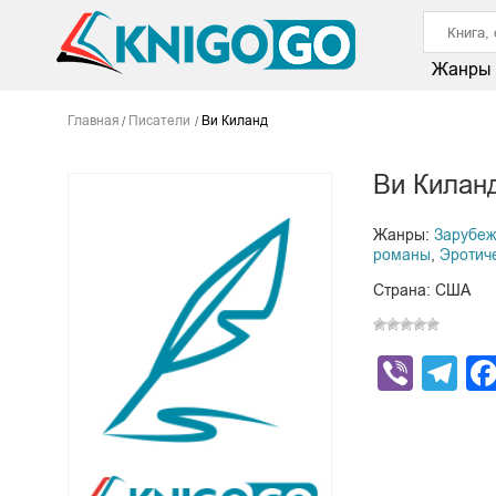
Жанры
Главная
Писатели
Ви Киланд
Ви Килан
Жанры:
Зарубе
романы
,
Эротич
Страна: США
Viber
Te