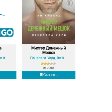
е
Мистер Денежный
Мешок
 Киланд
Пенелопа Уорд
Ви Киланд
,
2090
Скачать