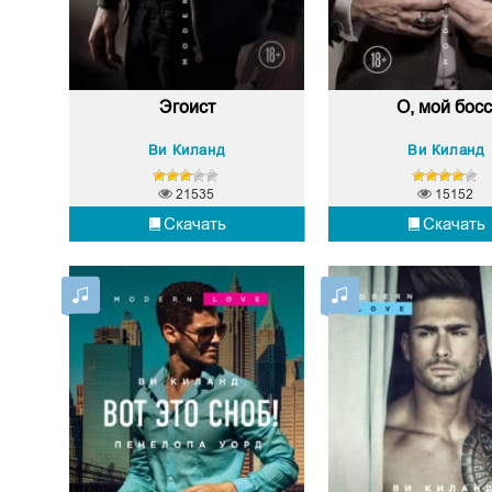
Эгоист
О, мой босс
Ви Киланд
Ви Киланд
21535
15152
Скачать
Скачать