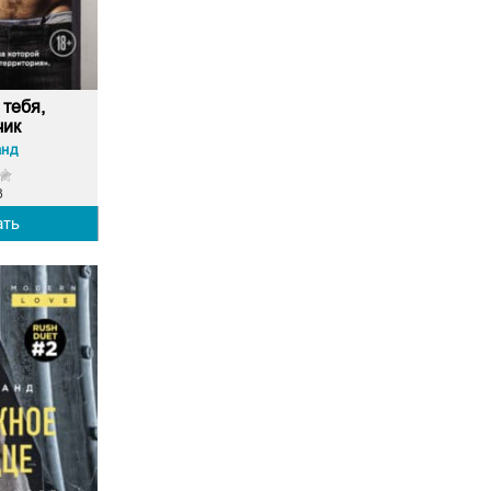
тебя,
чик
анд
8
ать