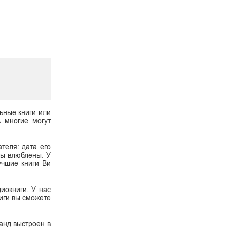
ьные книги или
А многие могут
теля: дата его
 вы влюблены. У
учшие книги Ви
диокниги. У нас
иги вы сможете
ланд выстроен в