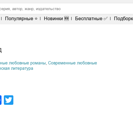
Популярные ⭐
Новинки 🆕
Бесплатные ✅
Подборк
д
жные любовные романы
,
Современные любовные
еская литература
legram
Facebook
Twitter