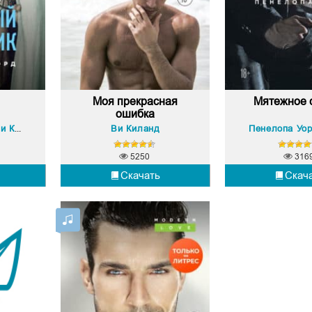
Моя прекрасная
Мятежное 
ошибка
 Киланд
Ви Киланд
Пенелопа Уо
5250
316
Скачать
Скач