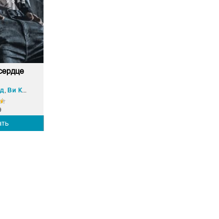
сердце
рд
Ви Киланд
,
9
ать