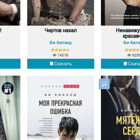
!
Чертов нахал
Ненавижу 
красав
Ви Киланд
Ви Кил
14016
928
Скачать
Скач