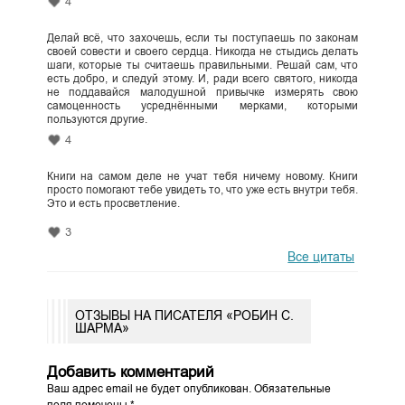
4
Делай всё, что захочешь, если ты поступаешь по законам
своей совести и своего сердца. Никогда не стыдись делать
шаги, которые ты считаешь правильными. Решай сам, что
есть добро, и следуй этому. И, ради всего святого, никогда
не поддавайся малодушной привычке измерять свою
самоценность усреднёнными мерками, которыми
пользуются другие.
4
Книги на самом деле не учат тебя ничему новому. Книги
просто помогают тебе увидеть то, что уже есть внутри тебя.
Это и есть просветление.
3
Все цитаты
ОТЗЫВЫ НА ПИСАТЕЛЯ «РОБИН С.
ШАРМА»
Добавить комментарий
Ваш адрес email не будет опубликован.
Обязательные