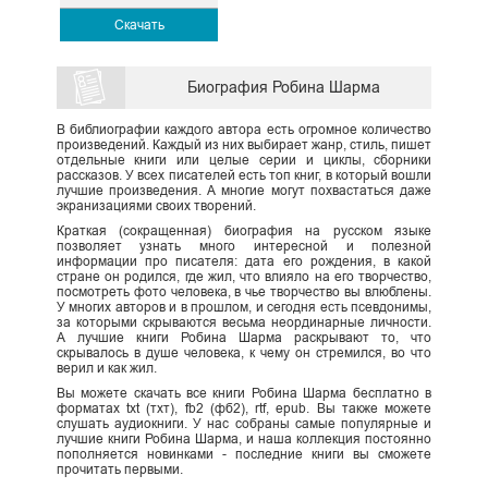
Скачать
Биография Робина Шарма
В библиографии каждого автора есть огромное количество
произведений. Каждый из них выбирает жанр, стиль, пишет
отдельные книги или целые серии и циклы, сборники
рассказов. У всех писателей есть топ книг, в который вошли
лучшие произведения. А многие могут похвастаться даже
экранизациями своих творений.
Краткая (сокращенная) биография на русском языке
позволяет узнать много интересной и полезной
информации про писателя: дата его рождения, в какой
стране он родился, где жил, что влияло на его творчество,
посмотреть фото человека, в чье творчество вы влюблены.
У многих авторов и в прошлом, и сегодня есть псевдонимы,
за которыми скрываются весьма неординарные личности.
А лучшие книги Робина Шарма раскрывают то, что
скрывалось в душе человека, к чему он стремился, во что
верил и как жил.
Вы можете скачать все книги Робина Шарма бесплатно в
форматах txt (тхт), fb2 (фб2), rtf, epub. Вы также можете
слушать аудиокниги. У нас собраны самые популярные и
лучшие книги Робина Шарма, и наша коллекция постоянно
пополняется новинками - последние книги вы сможете
прочитать первыми.