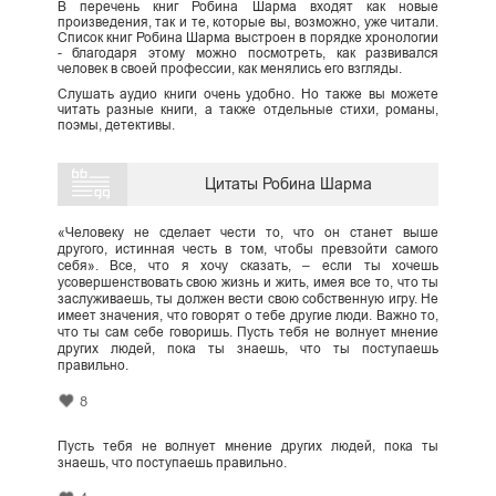
В перечень книг Робина Шарма входят как новые
произведения, так и те, которые вы, возможно, уже читали.
Список книг Робина Шарма выстроен в порядке хронологии
- благодаря этому можно посмотреть, как развивался
человек в своей профессии, как менялись его взгляды.
Слушать аудио книги очень удобно. Но также вы можете
читать разные книги, а также отдельные стихи, романы,
поэмы, детективы.
Цитаты Робина Шарма
«Человеку не сделает чести то, что он станет выше
другого, истинная честь в том, чтобы превзойти самого
себя». Все, что я хочу сказать, – если ты хочешь
усовершенствовать свою жизнь и жить, имея все то, что ты
заслуживаешь, ты должен вести свою собственную игру. Не
имеет значения, что говорят о тебе другие люди. Важно то,
что ты сам себе говоришь. Пусть тебя не волнует мнение
других людей, пока ты знаешь, что ты поступаешь
правильно.
8
Пусть тебя не волнует мнение других людей, пока ты
знаешь, что поступаешь правильно.