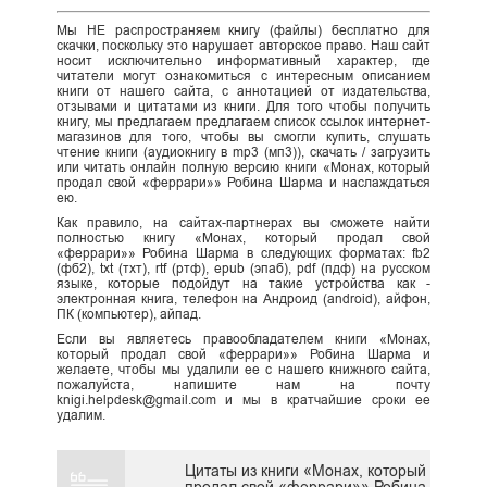
Мы НЕ распространяем книгу (файлы) бесплатно для
скачки, поскольку это нарушает авторское право. Наш сайт
носит исключительно информативный характер, где
читатели могут ознакомиться с интересным описанием
книги от нашего сайта, с аннотацией от издательства,
отзывами и цитатами из книги. Для того чтобы получить
книгу, мы предлагаем предлагаем список ссылок интернет-
магазинов для того, чтобы вы смогли купить, слушать
чтение книги (аудиокнигу в mp3 (мп3)), скачать / загрузить
или читать онлайн полную версию книги «Монах, который
продал свой «феррари»» Робина Шарма и наслаждаться
ею.
Как правило, на сайтах-партнерах вы сможете найти
полностью книгу «Монах, который продал свой
«феррари»» Робина Шарма в следующих форматах: fb2
(фб2), txt (тхт), rtf (ртф), epub (эпаб), pdf (пдф) на русском
языке, которые подойдут на такие устройства как -
электронная книга, телефон на Андроид (android), айфон,
ПК (компьютер), айпад.
Если вы являетесь правообладателем книги «Монах,
который продал свой «феррари»» Робина Шарма и
желаете, чтобы мы удалили ее с нашего книжного сайта,
пожалуйста, напишите нам на почту
knigi.helpdesk@gmail.com и мы в кратчайшие сроки ее
удалим.
Цитаты из книги «Монах, который