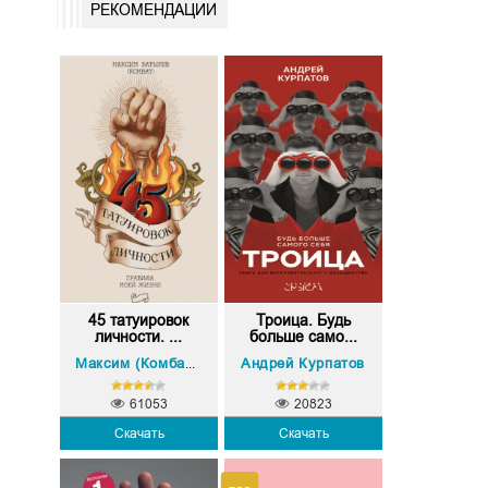
РЕКОМЕНДАЦИИ
45 татуировок
Троица. Будь
личности. ...
больше само...
Андрей Курпатов
Максим (Комбат) Батырев
61053
20823
Скачать
Скачать