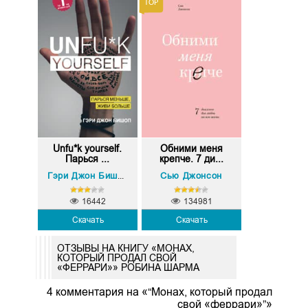
Unfu*k yourself.
Обними меня
Парься ...
крепче. 7 ди...
Сью Джонсон
Гэри Джон Бишоп
16442
134981
Скачать
Скачать
ОТЗЫВЫ НА КНИГУ «МОНАХ,
КОТОРЫЙ ПРОДАЛ СВОЙ
«ФЕРРАРИ»» РОБИНА ШАРМА
4 комментария на «“Монах, который продал
свой «феррари»”»