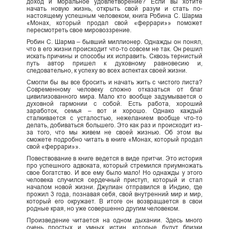
доход и моральное удовлетворение? Если вы хотите
начать новую жизнь, открыть свой разум и стать по-
настоящему успешным человеком, книга Робина С. Шарма
«Монах, который продал свой «феррари»» поможет
пересмотреть свое мировоззрение.
Робин С. Шарма – бывший миллионер. Однажды он понял,
что в его жизни происходит что-то совсем не так. Он решил
искать причины и способы их исправить. Сквозь тернистый
путь автор пришел к духовному равновесию и,
следовательно, к успеху во всех аспектах своей жизни.
Смогли бы вы все бросить и начать жить с чистого листа?
Современному человеку сложно отказаться от благ
цивилизованного мира. Мало кто вообще задумывается о
духовной гармонии с собой. Есть работа, хороший
заработок, семья – вот и хорошо. Однако каждый
сталкивается с усталостью, нежеланием вообще что-то
делать, добиваться большего. Это как раз и происходит из-
за того, что мы живем не своей жизнью. Об этом вы
сможете подробно читать в книге «Монах, который продал
свой «феррари»».
Повествование в книге ведется в виде притчи. Это история
про успешного адвоката, который стремился приумножать
свое богатство. И все ему было мало! Но однажды у этого
человека случился сердечный приступ, который и стал
началом новой жизни. Джулиан отправился в Индию, где
прожил 3 года, познавая себя, свой внутренний мир и мир,
который его окружает. В итоге он возвращается в свои
родные края, но уже совершенно другим человеком.
Произведение читается на одном дыхании. Здесь много
очень простых и умных истин, которые будут близки