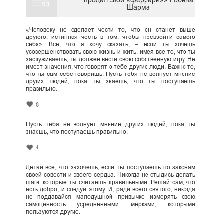
продал свой «феррари»» Робина
Шарма
«Человеку не сделает чести то, что он станет выше
другого, истинная честь в том, чтобы превзойти самого
себя». Все, что я хочу сказать, – если ты хочешь
усовершенствовать свою жизнь и жить, имея все то, что ты
заслуживаешь, ты должен вести свою собственную игру. Не
имеет значения, что говорят о тебе другие люди. Важно то,
что ты сам себе говоришь. Пусть тебя не волнует мнение
других людей, пока ты знаешь, что ты поступаешь
правильно.
8
Пусть тебя не волнует мнение других людей, пока ты
знаешь, что поступаешь правильно.
4
Делай всё, что захочешь, если ты поступаешь по законам
своей совести и своего сердца. Никогда не стыдись делать
шаги, которые ты считаешь правильными. Решай сам, что
есть добро, и следуй этому. И, ради всего святого, никогда
не поддавайся малодушной привычке измерять свою
самоценность усреднёнными мерками, которыми
пользуются другие.