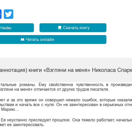
legram
Facebook
Twitter
тзывы
Скачать книгу
Читать онлайн
аннотация) книги «Взгляни на меня» Николаса Спар
тальные романы. Ему свойственна чувственность в произведе
гляни на меня» отличается от других трудов писателя.
лет и за это время он совершил немало ошибок, которые сказали
ьствам и начать все с нуля. Он не заинтересован в серьезных отн
ает Марию…
 Ее неустанно преследует прошлое. Она тяжело работает, начальни
жет ее заинтересовать.