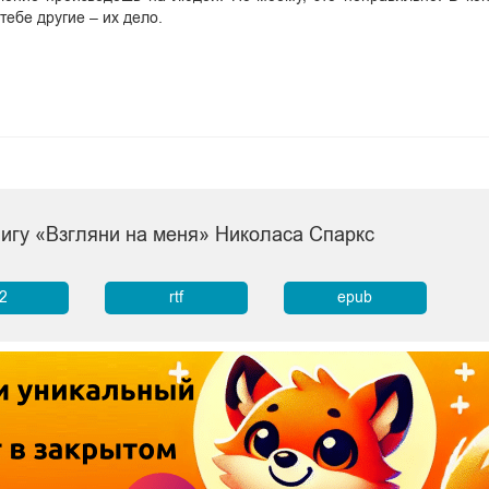
ебе другие – их дело.
нигу «Взгляни на меня» Николаса Спаркс
b2
rtf
epub