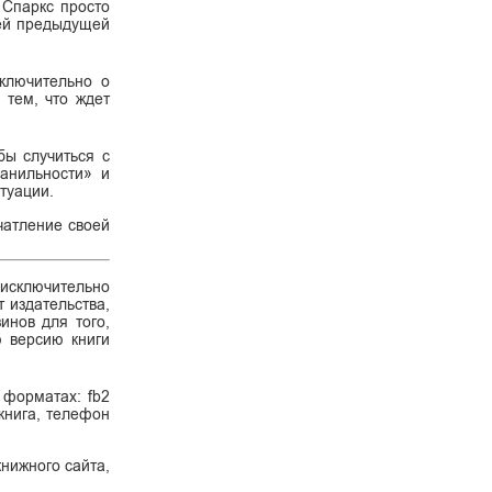
 Спаркс просто
оей предыдущей
сключительно о
 тем, что ждет
бы случиться с
ванильности» и
туации.
чатление своей
 исключительно
 издательства,
инов для того,
ю версию книги
 форматах: fb2
 книга, телефон
нижного сайта,