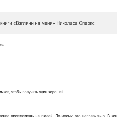
 книги «Взгляни на меня» Николаса Спаркс
ека.
имков, чтобы получить один хороший.
ление произведешь на людей. По-моему, это неправильно. В кон