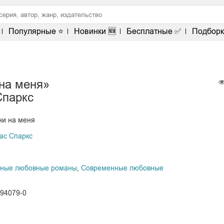
Популярные ⭐
Новинки 🆕
Бесплатные ✅
Подборк
на меня»
Спаркс
ни на меня
ас Спаркс
жные любовные романы
,
Современные любовные
094079-0