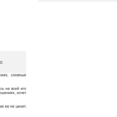
кс
ниях, сложные
сь на всей его
ошениях, хочет
к ее не ценит.