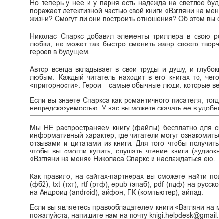
Но теперь у нее и у парня есть надежда на светлое бу
поражает детективной частью свой книги «Взгляни на м
жизни? Смогут ли они построить отношения? Об этом вы с
Николас Спаркс добавил элементы триллера в свою ро
любви, не может так быстро сменить жанр своего творч
героев в будущем.
Автор всегда вкладывает в свои труды и душу, и глубо
любым. Каждый читатель находит в его книгах то, чег
«приторности». Герои – самые обычные люди, которые вед
Если вы знаете Спаркса как романтичного писателя, тог
непредсказуемостью. У нас вы можете скачать ее в удоб
Мы НЕ распространяем книгу (файлы) бесплатно для ск
информативный характер, где читатели могут ознакомитьс
отзывами и цитатами из книги. Для того чтобы получит
чтобы вы смогли купить, слушать чтение книги (аудиок
«Взгляни на меня» Николаса Спаркс и наслаждаться ею.
Как правило, на сайтах-партнерах вы сможете найти п
(фб2), txt (тхт), rtf (ртф), epub (эпаб), pdf (пдф) на ру
на Андроид (android), айфон, ПК (компьютер), айпад.
Если вы являетесь правообладателем книги «Взгляни на 
пожалуйста, напишите нам на почту knigi.helpdesk@gmail