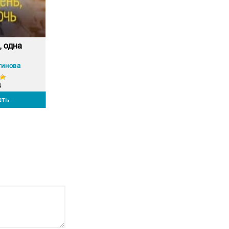
, одна
тинова
4
ать