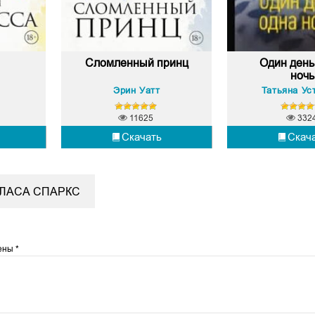
Сломленный принц
Один день
ночь
Эрин Уатт
Татьяна Ус
11625
332
Скачать
Скач
ОЛАСА СПАРКС
чены
*