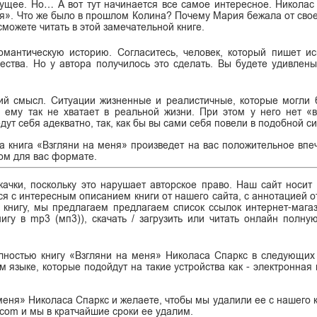
дущее. Но… А вот тут начинается все самое интересное. Николас
еня». Что же было в прошлом Колина? Почему Мария бежала от св
можете читать в этой замечательной книге.
мантическую историю. Согласитесь, человек, который пишет и
ества. Но у автора получилось это сделать. Вы будете удивлены
кий смысл. Ситуации жизненные и реалистичные, которые могли 
о ему так не хватает в реальной жизни. При этом у него нет «
ут себя адекватно, так, как бы вы сами себя повели в подобной си
да книга «Взгляни на меня» произведет на вас положительное впе
ном для вас формате.
ачки, поскольку это нарушает авторское право. Наш сайт носит
я с интересным описанием книги от нашего сайта, с аннотацией от
ь книгу, мы предлагаем предлагаем список ссылок интернет-магаз
нигу в mp3 (мп3)), скачать / загрузить или читать онлайн полну
олностью книгу «Взгляни на меня» Николаса Спаркс в следующих
сском языке, которые подойдут на такие устройства как - электронная
меня» Николаса Спаркс и желаете, чтобы мы удалили ее с нашего к
.com и мы в кратчайшие сроки ее удалим.